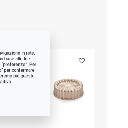
avigazione in rete,
in base alle tue
e “preferenze”. Per
tto” per confermare
treremo più questo
itivo.