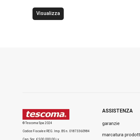
Visualizza
ASSISTENZA
garanzie
© Tescoma Spa 2024
Codice Fiscale e REG. Imp. BS n. 01873360984
marcatura prodott
Cap. Soc. € 500.000,00 i.v.