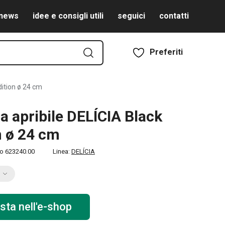
news
idee e consigli utili
seguici
contatti
Preferiti
dition ø 24 cm
ra apribile DELÍCIA Black
n ø 24 cm
to
623240.00
Linea:
DELÍCIA
sta nell'e-shop