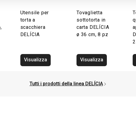
Utensile per
Tovaglietta
T
torta a
sottotorta in
q
,
scacchiera
carta DELÍCIA
a
DELÍCIA
ø 36 cm, 8 pz
D
2
Visualizza
Visualizza
Tutti i prodotti della linea DELÍCIA