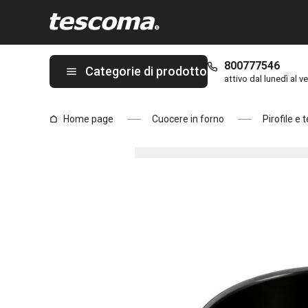
Ti trovi sulla pagina Tortiera apribile DELÍCIA Black Edition ø 24
800777546
Categorie di prodotto
attivo dal lunedì al ve
Home page
Cuocere in forno
Pirofile e 