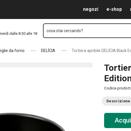
 cm
Vai al contenuto principale
Vai alla navigazione
Vai alla ricerca
negozi
e-shop
cosa stai cercando?
nerdì dalle 8.30 alle 18
teglie da forno
DELÍCIA
Tortiera apribile DELÍCIA Black E
Tortie
Editio
Codice prodot
Descrizione
Acqui