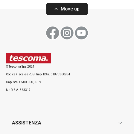
Move up
Visualizza
Visualizza
© Tescoma Spa 2024
Codice Fiscale e REG. Imp. BS n. 01873360984
Cap. Soc. € 500.000,00 i.v.
Nr. R.E.A. 363317
ASSISTENZA