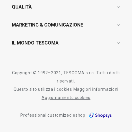
garanzie
QUALITÀ
marcatura prodotti
design
MARKETING & COMUNICAZIONE
contatti
controllo qualità
scrivici in whatsapp
il nuovo catalogo al consumatore 2026
IL MONDO TESCOMA
test sui prodotti
myTescoma
certificazioni
azienda
storia
Copyright © 1992–2021, TESCOMA s.r.o. Tutti i diritti
persone
riservati.
Questo sito utilizza i cookies
Maggiori informazioni
Tescoma nel mondo
Aggiornamento cookies
fiere
Professional customized eshop
informativa whistleblowing
segnalazioni whistleblowing