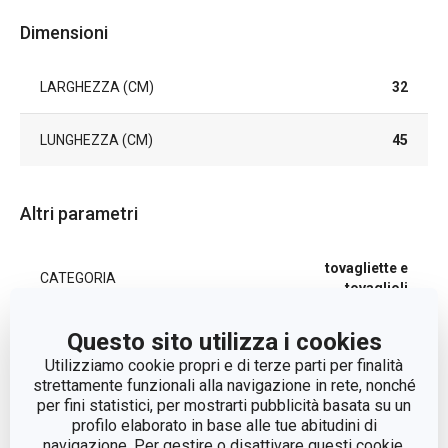
Dimensioni
LARGHEZZA (CM)
32
LUNGHEZZA (CM)
45
Altri parametri
tovagliette e
CATEGORIA
tovaglioli
Questo sito utilizza i cookies
LINEA DI PRODOTTO
FLAIR FRAME
Utilizziamo cookie propri e di terze parti per finalità
strettamente funzionali alla navigazione in rete, nonché
MATERIALE
tessuto sintetico
per fini statistici, per mostrarti pubblicità basata su un
profilo elaborato in base alle tue abitudini di
navigazione. Per gestire o disattivare questi cookie,
TIPO
tovagliette