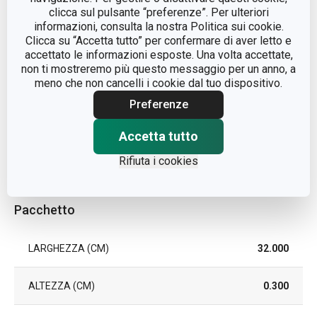
clicca sul pulsante “preferenze”. Per ulteriori
informazioni, consulta la nostra Politica sui cookie.
COLORE
Beige
Clicca su “Accetta tutto” per confermare di aver letto e
accettato le informazioni esposte. Una volta accettate,
non ti mostreremo più questo messaggio per un anno, a
LAVAGGIO IN LAVASTOVIGLIE
No
meno che non cancelli i cookie dal tuo dispositivo.
Preferenze
EAN
8595028400854
Accetta tutto
DURATA DELLA GARANZIA (IN
2
ANNI)
Rifiuta i cookies
Pacchetto
LARGHEZZA (CM)
32.000
ALTEZZA (CM)
0.300