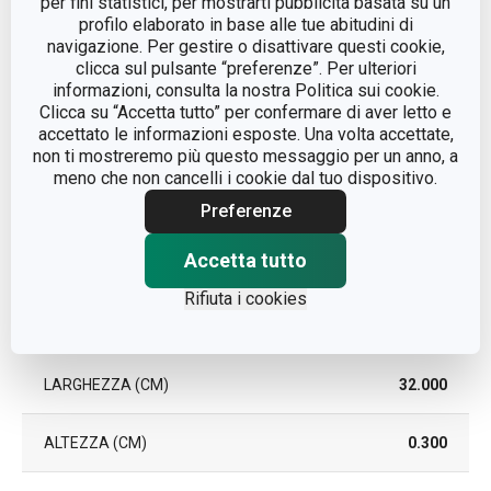
per fini statistici, per mostrarti pubblicità basata su un
profilo elaborato in base alle tue abitudini di
navigazione. Per gestire o disattivare questi cookie,
COLORE
Grigio
clicca sul pulsante “preferenze”. Per ulteriori
informazioni, consulta la nostra Politica sui cookie.
Clicca su “Accetta tutto” per confermare di aver letto e
LAVAGGIO IN LAVASTOVIGLIE
No
accettato le informazioni esposte. Una volta accettate,
non ti mostreremo più questo messaggio per un anno, a
EAN
8595028400861
meno che non cancelli i cookie dal tuo dispositivo.
Preferenze
DURATA DELLA GARANZIA (IN
2
ANNI)
Accetta tutto
Rifiuta i cookies
Pacchetto
LARGHEZZA (CM)
32.000
ALTEZZA (CM)
0.300