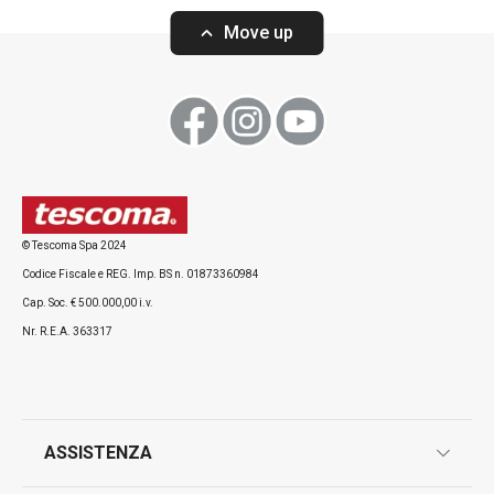
Move up
Visualizza
Visualizza
© Tescoma Spa 2024
Codice Fiscale e REG. Imp. BS n. 01873360984
Cap. Soc. € 500.000,00 i.v.
Nr. R.E.A. 363317
ASSISTENZA