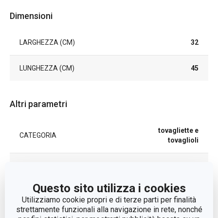
Dimensioni
LARGHEZZA (CM)
32
LUNGHEZZA (CM)
45
Altri parametri
tovagliette e
CATEGORIA
tovaglioli
LINEA DI PRODOTTO
FLAIR FRAME
Questo sito utilizza i cookies
MATERIALE
tessuto sintetico
Utilizziamo cookie propri e di terze parti per finalità
strettamente funzionali alla navigazione in rete, nonché
TIPO
tovagliette