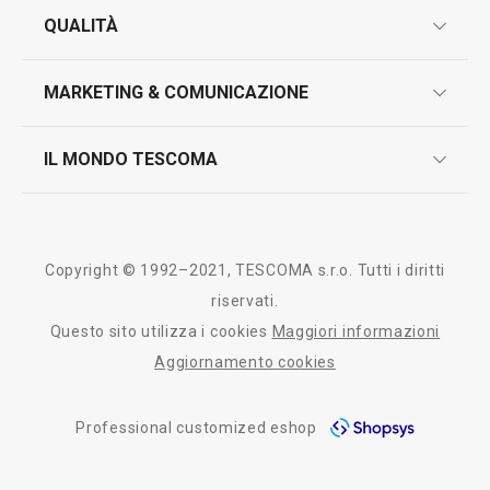
garanzie
QUALITÀ
marcatura prodotti
design
MARKETING & COMUNICAZIONE
contatti
controllo qualità
scrivici in whatsapp
il nuovo catalogo al consumatore 2026
IL MONDO TESCOMA
test sui prodotti
myTescoma
certificazioni
azienda
storia
Copyright © 1992–2021, TESCOMA s.r.o. Tutti i diritti
persone
riservati.
Questo sito utilizza i cookies
Maggiori informazioni
Tescoma nel mondo
Aggiornamento cookies
fiere
Professional customized eshop
informativa whistleblowing
segnalazioni whistleblowing