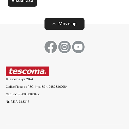
Visualizza
Move up
Visualizza
Visualizza
© Tescoma Spa 2024
Codice Fiscale e REG. Imp. BS n. 01873360984
Cap. Soc. € 500.000,00 i.v.
Nr. R.E.A. 363317