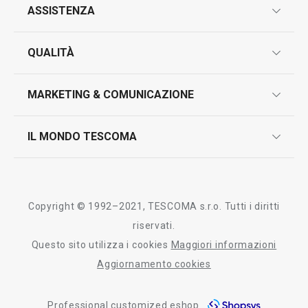
ASSISTENZA
garanzie
QUALITÀ
marcatura prodotti
design
MARKETING & COMUNICAZIONE
contatti
controllo qualità
scrivici in whatsapp
il nuovo catalogo al consumatore 2026
IL MONDO TESCOMA
test sui prodotti
myTescoma
certificazioni
azienda
storia
Copyright © 1992–2021, TESCOMA s.r.o. Tutti i diritti
persone
riservati.
Questo sito utilizza i cookies
Maggiori informazioni
Tescoma nel mondo
Aggiornamento cookies
fiere
Professional customized eshop
informativa whistleblowing