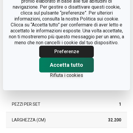
profilo elaborato in base alle tue abitudini di
navigazione. Per gestire o disattivare questi cookie,
clicca sul pulsante “preferenze”. Per ulteriori
COLORE
Beige
informazioni, consulta la nostra Politica sui cookie.
Clicca su “Accetta tutto” per confermare di aver letto e
accettato le informazioni esposte. Una volta accettate,
LAVAGGIO IN LAVASTOVIGLIE
No
non ti mostreremo più questo messaggio per un anno, a
meno che non cancelli i cookie dal tuo dispositivo.
EAN
8595028477597
Preferenze
DURATA DELLA GARANZIA (IN
Accetta tutto
2
ANNI)
Rifiuta i cookies
Pacchetto
PEZZI PER SET
1
LARGHEZZA (CM)
32.200