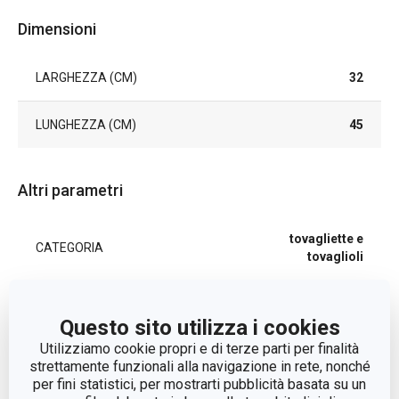
Dimensioni
LARGHEZZA (CM)
32
LUNGHEZZA (CM)
45
Altri parametri
tovagliette e
CATEGORIA
tovaglioli
LINEA DI PRODOTTO
FLAIR RUSTIC
Questo sito utilizza i cookies
Utilizziamo cookie propri e di terze parti per finalità
MATERIALE
tessuto sintetico
strettamente funzionali alla navigazione in rete, nonché
per fini statistici, per mostrarti pubblicità basata su un
TIPO
tovagliette