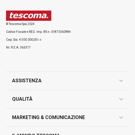
© Tescoma Spa 2024
Codice Fiscale e REG. Imp. BS n. 01873360984
Cap. Soc. € 500.000,00 i.v.
Nr. R.E.A. 363317
ASSISTENZA
garanzie
QUALITÀ
marcatura prodotti
design
MARKETING & COMUNICAZIONE
contatti
controllo qualità
scrivici in whatsapp
il nuovo catalogo al consumatore 2026