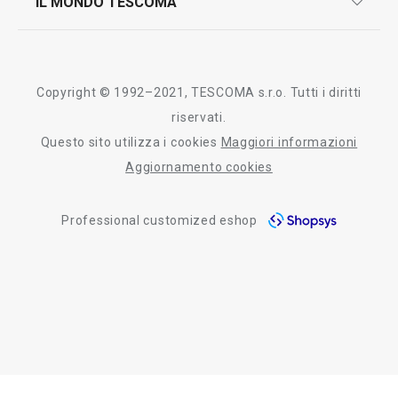
IL MONDO TESCOMA
test sui prodotti
myTescoma
certificazioni
azienda
storia
Copyright © 1992–2021, TESCOMA s.r.o. Tutti i diritti
persone
riservati.
Questo sito utilizza i cookies
Maggiori informazioni
Tescoma nel mondo
Aggiornamento cookies
fiere
Professional customized eshop
informativa whistleblowing
segnalazioni whistleblowing