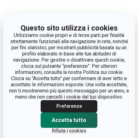
Altri parametri
Questo sito utilizza i cookies
CATEGORIA
tovagliette e tovaglioli
Utilizziamo cookie propri e di terze parti per finalità
strettamente funzionali alla navigazione in rete, nonché
per fini statistici, per mostrarti pubblicità basata su un
LINEA DI PRODOTTO
PURITY FLAIR
profilo elaborato in base alle tue abitudini di
navigazione. Per gestire o disattivare questi cookie,
clicca sul pulsante “preferenze”. Per ulteriori
plastica con trattamento
MATERIALE
informazioni, consulta la nostra Politica sui cookie.
nanoCare
Clicca su “Accetta tutto” per confermare di aver letto e
accettato le informazioni esposte. Una volta accettate,
TIPO
tovagliette
non ti mostreremo più questo messaggio per un anno, a
meno che non cancelli i cookie dal tuo dispositivo.
LAVAGGIO IN
Preferenze
No
LAVASTOVIGLIE
Accetta tutto
EAN
8595028487497
Rifiuta i cookies