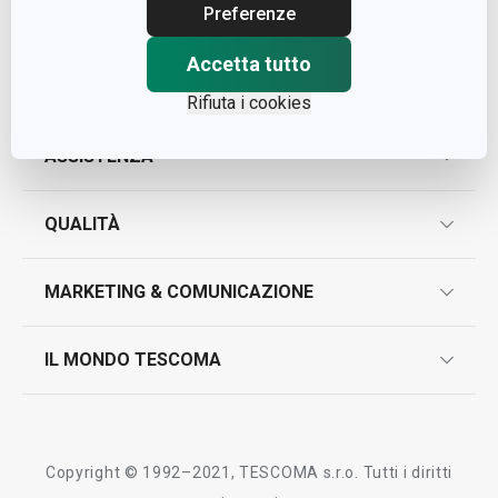
Cap. Soc. € 500.000,00 i.v.
Preferenze
Nr. R.E.A. 363317
Accetta tutto
Rifiuta i cookies
ASSISTENZA
garanzie
QUALITÀ
marcatura prodotti
design
MARKETING & COMUNICAZIONE
contatti
controllo qualità
scrivici in whatsapp
il nuovo catalogo al consumatore 2026
IL MONDO TESCOMA
test sui prodotti
myTescoma
certificazioni
azienda
storia
Copyright © 1992–2021, TESCOMA s.r.o. Tutti i diritti