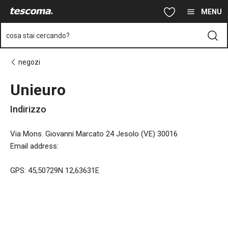
Ti trovi sulla pagina Unieuro
Vai al contenuto principale
Vai alla navigazione
Vai alla ricerca
MENU
cosa stai cercando?
negozi
Unieuro
Indirizzo
Via Mons. Giovanni Marcato 24 Jesolo (VE) 30016
Email address
:
GPS: 45,50729N 12,63631E