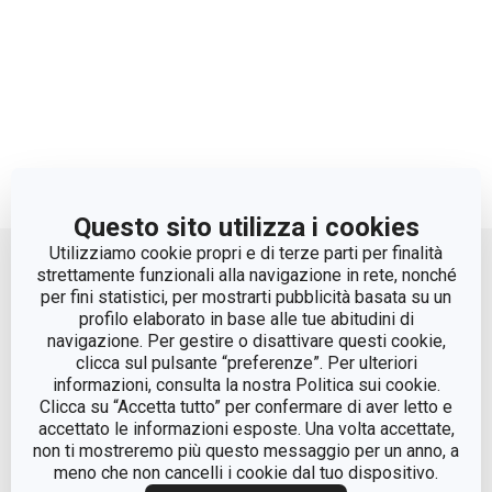
Questo sito utilizza i cookies
Move up
Utilizziamo cookie propri e di terze parti per finalità
strettamente funzionali alla navigazione in rete, nonché
per fini statistici, per mostrarti pubblicità basata su un
profilo elaborato in base alle tue abitudini di
navigazione. Per gestire o disattivare questi cookie,
clicca sul pulsante “preferenze”. Per ulteriori
informazioni, consulta la nostra Politica sui cookie.
Clicca su “Accetta tutto” per confermare di aver letto e
accettato le informazioni esposte. Una volta accettate,
© Tescoma Spa 2024
non ti mostreremo più questo messaggio per un anno, a
meno che non cancelli i cookie dal tuo dispositivo.
Codice Fiscale e REG. Imp. BS n. 01873360984