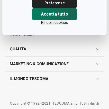
Cap. Soc. € 500.000,00 i.v.
Preferenze
Nr. R.E.A. 363317
Accetta tutto
Rifiuta i cookies
ASSISTENZA
garanzie
QUALITÀ
marcatura prodotti
design
MARKETING & COMUNICAZIONE
contatti
controllo qualità
scrivici in whatsapp
il nuovo catalogo al consumatore 2026
IL MONDO TESCOMA
test sui prodotti
myTescoma
certificazioni
azienda
storia
Copyright © 1992–2021, TESCOMA s.r.o. Tutti i diritti