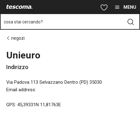
Ti trovi sulla pagina Unieuro
Vai al contenuto principale
Vai alla navigazione
Vai alla ricerca
MENU
cosa stai cercando?
negozi
Unieuro
Indirizzo
Via Padova 113 Selvazzano Dentro (PD) 35030
Email address
:
GPS: 45,39331N 11,81763E