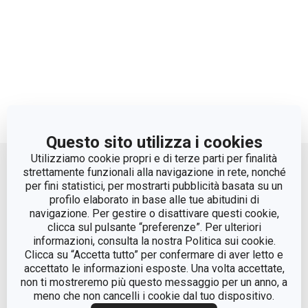
Questo sito utilizza i cookies
Move up
Utilizziamo cookie propri e di terze parti per finalità
strettamente funzionali alla navigazione in rete, nonché
per fini statistici, per mostrarti pubblicità basata su un
profilo elaborato in base alle tue abitudini di
navigazione. Per gestire o disattivare questi cookie,
clicca sul pulsante “preferenze”. Per ulteriori
informazioni, consulta la nostra Politica sui cookie.
Clicca su “Accetta tutto” per confermare di aver letto e
accettato le informazioni esposte. Una volta accettate,
© Tescoma Spa 2024
non ti mostreremo più questo messaggio per un anno, a
meno che non cancelli i cookie dal tuo dispositivo.
Codice Fiscale e REG. Imp. BS n. 01873360984