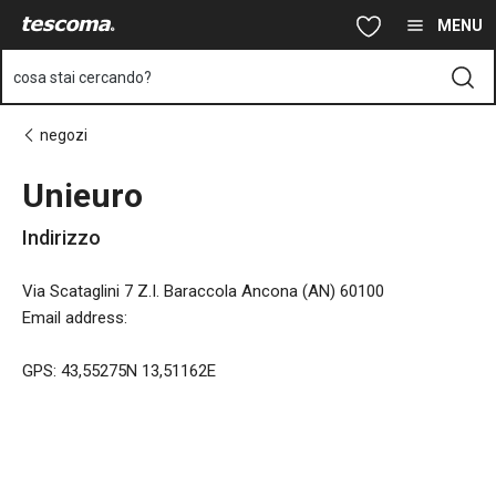
Ti trovi sulla pagina Unieuro
Vai al contenuto principale
Vai alla navigazione
Vai alla ricerca
MENU
cosa stai cercando?
negozi
Unieuro
Indirizzo
Via Scataglini 7 Z.I. Baraccola Ancona (AN) 60100
Email address
:
GPS: 43,55275N 13,51162E