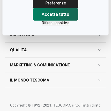
Cap. Soc. € 500.000,00 i.v.
Preferenze
Nr. R.E.A. 363317
Accetta tutto
Rifiuta i cookies
ASSISTENZA
garanzie
QUALITÀ
marcatura prodotti
design
MARKETING & COMUNICAZIONE
contatti
controllo qualità
scrivici in whatsapp
il nuovo catalogo al consumatore 2026
IL MONDO TESCOMA
test sui prodotti
myTescoma
certificazioni
azienda
storia
Copyright © 1992–2021, TESCOMA s.r.o. Tutti i diritti