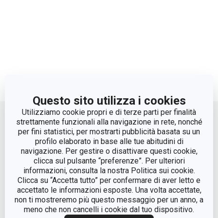
Questo sito utilizza i cookies
Move up
Utilizziamo cookie propri e di terze parti per finalità
strettamente funzionali alla navigazione in rete, nonché
per fini statistici, per mostrarti pubblicità basata su un
profilo elaborato in base alle tue abitudini di
navigazione. Per gestire o disattivare questi cookie,
clicca sul pulsante “preferenze”. Per ulteriori
informazioni, consulta la nostra Politica sui cookie.
Clicca su “Accetta tutto” per confermare di aver letto e
accettato le informazioni esposte. Una volta accettate,
© Tescoma Spa 2024
non ti mostreremo più questo messaggio per un anno, a
meno che non cancelli i cookie dal tuo dispositivo.
Codice Fiscale e REG. Imp. BS n. 01873360984