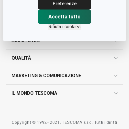
Cap. Soc. € 500.000,00 i.v.
Preferenze
Nr. R.E.A. 363317
Accetta tutto
Rifiuta i cookies
ASSISTENZA
garanzie
QUALITÀ
marcatura prodotti
design
MARKETING & COMUNICAZIONE
contatti
controllo qualità
scrivici in whatsapp
il nuovo catalogo al consumatore 2026
IL MONDO TESCOMA
test sui prodotti
myTescoma
certificazioni
azienda
storia
Copyright © 1992–2021, TESCOMA s.r.o. Tutti i diritti