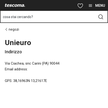
Ti trovi sulla pagina Unieuro
Vai al contenuto principale
Vai alla navigazione
Vai alla ricerca
MENU
cosa stai cercando?
negozi
Unieuro
Indirizzo
Via Ciachea, snc Carini (PA) 90044
Email address
:
GPS: 38,16963N 13,21617E