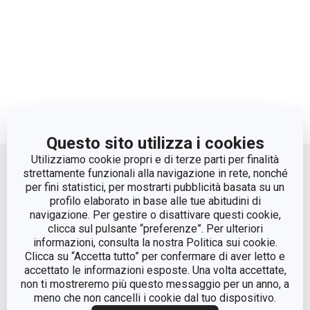
Questo sito utilizza i cookies
Move up
Utilizziamo cookie propri e di terze parti per finalità
strettamente funzionali alla navigazione in rete, nonché
per fini statistici, per mostrarti pubblicità basata su un
profilo elaborato in base alle tue abitudini di
navigazione. Per gestire o disattivare questi cookie,
clicca sul pulsante “preferenze”. Per ulteriori
informazioni, consulta la nostra Politica sui cookie.
Clicca su “Accetta tutto” per confermare di aver letto e
accettato le informazioni esposte. Una volta accettate,
© Tescoma Spa 2024
non ti mostreremo più questo messaggio per un anno, a
meno che non cancelli i cookie dal tuo dispositivo.
Codice Fiscale e REG. Imp. BS n. 01873360984