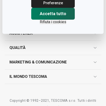
Cap. Soc. € 500.000,00 i.v.
Preferenze
Nr. R.E.A. 363317
Accetta tutto
Rifiuta i cookies
ASSISTENZA
garanzie
QUALITÀ
marcatura prodotti
design
MARKETING & COMUNICAZIONE
contatti
controllo qualità
scrivici in whatsapp
il nuovo catalogo al consumatore 2026
IL MONDO TESCOMA
test sui prodotti
myTescoma
certificazioni
azienda
storia
Copyright © 1992–2021, TESCOMA s.r.o. Tutti i diritti