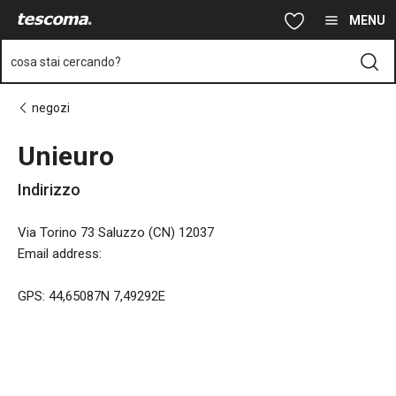
Ti trovi sulla pagina Unieuro
Vai al contenuto principale
Vai alla navigazione
Vai alla ricerca
MENU
cosa stai cercando?
negozi
Unieuro
Indirizzo
Via Torino 73 Saluzzo (CN) 12037
Email address
:
GPS: 44,65087N 7,49292E