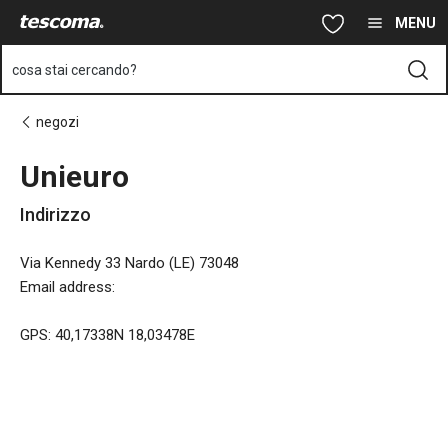
Ti trovi sulla pagina Unieuro
Vai al contenuto principale
Vai alla navigazione
Vai alla ricerca
MENU
cosa stai cercando?
negozi
Unieuro
Indirizzo
Via Kennedy 33 Nardo (LE) 73048
Email address
:
GPS: 40,17338N 18,03478E