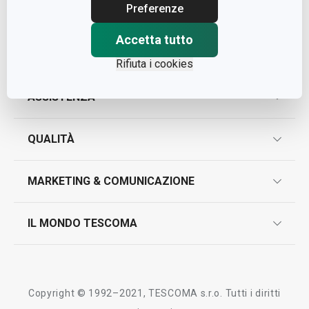
Cap. Soc. € 500.000,00 i.v.
Preferenze
Nr. R.E.A. 363317
Accetta tutto
Rifiuta i cookies
ASSISTENZA
garanzie
QUALITÀ
marcatura prodotti
design
MARKETING & COMUNICAZIONE
contatti
controllo qualità
scrivici in whatsapp
il nuovo catalogo al consumatore 2026
IL MONDO TESCOMA
test sui prodotti
myTescoma
certificazioni
azienda
storia
Copyright © 1992–2021, TESCOMA s.r.o. Tutti i diritti