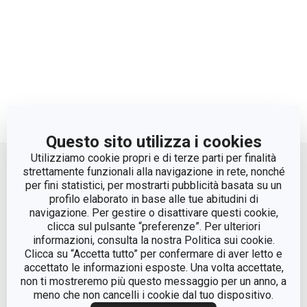
Questo sito utilizza i cookies
Move up
Utilizziamo cookie propri e di terze parti per finalità
strettamente funzionali alla navigazione in rete, nonché
per fini statistici, per mostrarti pubblicità basata su un
profilo elaborato in base alle tue abitudini di
navigazione. Per gestire o disattivare questi cookie,
clicca sul pulsante “preferenze”. Per ulteriori
informazioni, consulta la nostra Politica sui cookie.
Clicca su “Accetta tutto” per confermare di aver letto e
accettato le informazioni esposte. Una volta accettate,
© Tescoma Spa 2024
non ti mostreremo più questo messaggio per un anno, a
meno che non cancelli i cookie dal tuo dispositivo.
Codice Fiscale e REG. Imp. BS n. 01873360984