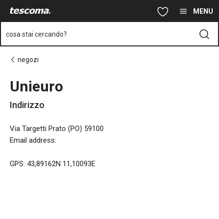
Ti trovi sulla pagina Unieuro
Vai al contenuto principale
Vai alla navigazione
Vai alla ricerca
MENU
cosa stai cercando?
negozi
Unieuro
Indirizzo
Via Targetti Prato (PO) 59100
Email address
:
GPS: 43,89162N 11,10093E