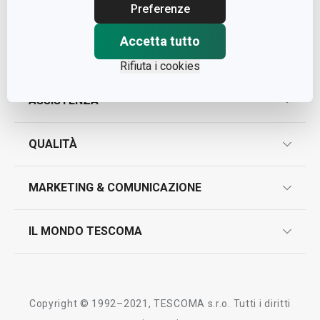
Cap. Soc. € 500.000,00 i.v.
Preferenze
Nr. R.E.A. 363317
Accetta tutto
Rifiuta i cookies
ASSISTENZA
garanzie
QUALITÀ
marcatura prodotti
design
MARKETING & COMUNICAZIONE
contatti
controllo qualità
scrivici in whatsapp
il nuovo catalogo al consumatore 2026
IL MONDO TESCOMA
test sui prodotti
myTescoma
certificazioni
azienda
storia
Copyright © 1992–2021, TESCOMA s.r.o. Tutti i diritti