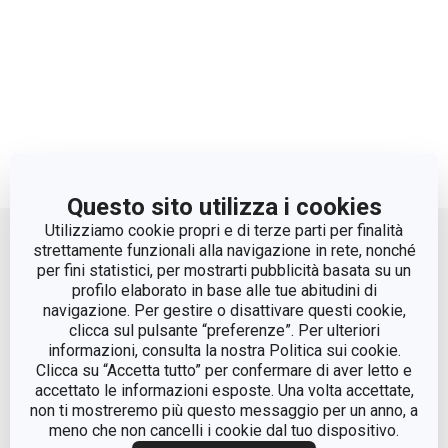
Questo sito utilizza i cookies
Move up
Utilizziamo cookie propri e di terze parti per finalità
strettamente funzionali alla navigazione in rete, nonché
per fini statistici, per mostrarti pubblicità basata su un
profilo elaborato in base alle tue abitudini di
navigazione. Per gestire o disattivare questi cookie,
clicca sul pulsante “preferenze”. Per ulteriori
informazioni, consulta la nostra Politica sui cookie.
Clicca su “Accetta tutto” per confermare di aver letto e
accettato le informazioni esposte. Una volta accettate,
© Tescoma Spa 2024
non ti mostreremo più questo messaggio per un anno, a
meno che non cancelli i cookie dal tuo dispositivo.
Codice Fiscale e REG. Imp. BS n. 01873360984