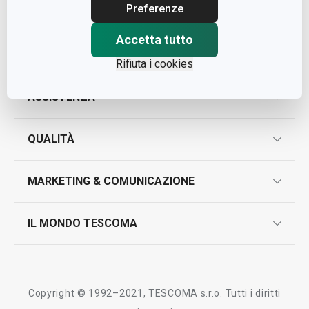
Cap. Soc. € 500.000,00 i.v.
Preferenze
Nr. R.E.A. 363317
Accetta tutto
Rifiuta i cookies
ASSISTENZA
garanzie
QUALITÀ
marcatura prodotti
design
MARKETING & COMUNICAZIONE
contatti
controllo qualità
scrivici in whatsapp
il nuovo catalogo al consumatore 2026
IL MONDO TESCOMA
test sui prodotti
myTescoma
certificazioni
azienda
storia
Copyright © 1992–2021, TESCOMA s.r.o. Tutti i diritti