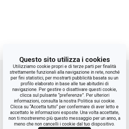
Questo sito utilizza i cookies
Move up
Utilizziamo cookie propri e di terze parti per finalità
strettamente funzionali alla navigazione in rete, nonché
per fini statistici, per mostrarti pubblicità basata su un
profilo elaborato in base alle tue abitudini di
navigazione. Per gestire o disattivare questi cookie,
clicca sul pulsante “preferenze”. Per ulteriori
informazioni, consulta la nostra Politica sui cookie.
Clicca su “Accetta tutto” per confermare di aver letto e
accettato le informazioni esposte. Una volta accettate,
© Tescoma Spa 2024
non ti mostreremo più questo messaggio per un anno, a
meno che non cancelli i cookie dal tuo dispositivo.
Codice Fiscale e REG. Imp. BS n. 01873360984