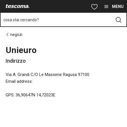
Ti trovi sulla pagina Unieuro
Vai al contenuto principale
Vai alla navigazione
Vai alla ricerca
MENU
cosa stai cercando?
negozi
Unieuro
Indirizzo
Via A. Grandi C/O Le Masserie Ragusa 97100
Email address
:
GPS: 36,90647N 14,72023E