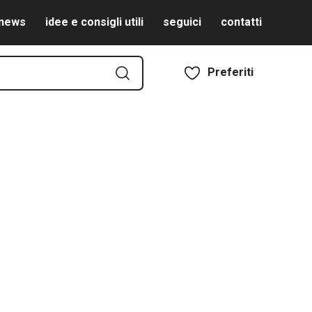
news
idee e consigli utili
seguici
contatti
Preferiti