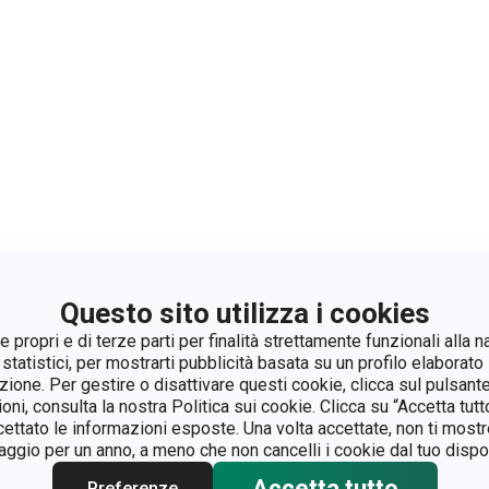
Questo sito utilizza i cookies
 propri e di terze parti per finalità strettamente funzionali alla n
 statistici, per mostrarti pubblicità basata su un profilo elaborato 
azione. Per gestire o disattivare questi cookie, clicca sul pulsant
ioni, consulta la nostra Politica sui cookie. Clicca su “Accetta tu
ccettato le informazioni esposte. Una volta accettate, non ti mos
gio per un anno, a meno che non cancelli i cookie dal tuo dispos
Accetta tutto
Preferenze