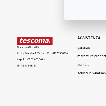
ASSISTENZA
garanzie
© Tescoma Spa 2024
Codice Fiscale e REG. Imp. BS n. 01873360984
marcatura prodott
Cap. Soc. € 500.000,00 i.v.
contatti
Nr. R.E.A. 363317
scrivici in whatsa