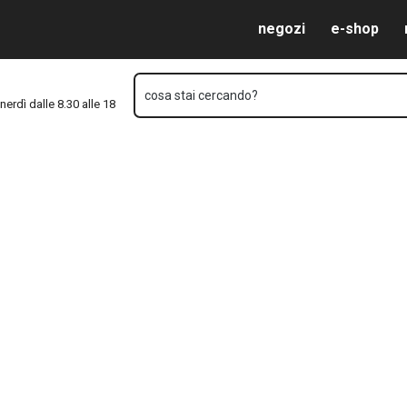
Vai al contenuto principale
Vai alla navigazione
Vai alla ricerca
negozi
e-shop
cosa stai cercando?
nerdì dalle 8.30 alle 18