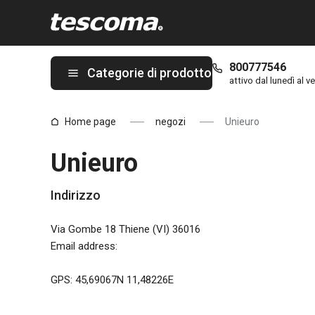
Ti trovi sulla pagina Unieuro
800777546
Categorie di prodotto
attivo dal lunedì al ve
Home page
negozi
Unieuro
Unieuro
Indirizzo
Via Gombe 18 Thiene (VI) 36016
Email address
:
GPS: 45,69067N 11,48226E