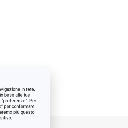
avigazione in rete,
in base alle tue
e “preferenze”. Per
tto” per confermare
treremo più questo
itivo.