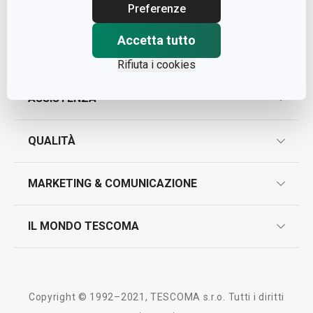
Cap. Soc. € 500.000,00 i.v.
Preferenze
Nr. R.E.A. 363317
Accetta tutto
Rifiuta i cookies
ASSISTENZA
garanzie
QUALITÀ
marcatura prodotti
design
MARKETING & COMUNICAZIONE
contatti
controllo qualità
scrivici in whatsapp
il nuovo catalogo al consumatore 2026
IL MONDO TESCOMA
test sui prodotti
myTescoma
certificazioni
azienda
storia
Copyright © 1992–2021, TESCOMA s.r.o. Tutti i diritti