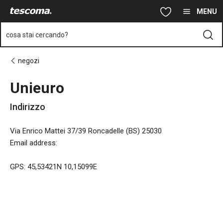
Ti trovi sulla pagina Unieuro
Vai al contenuto principale
Vai alla navigazione
Vai alla ricerca
MENU
cosa stai cercando?
negozi
Unieuro
Indirizzo
Via Enrico Mattei 37/39 Roncadelle (BS) 25030
Email address
:
GPS: 45,53421N 10,15099E