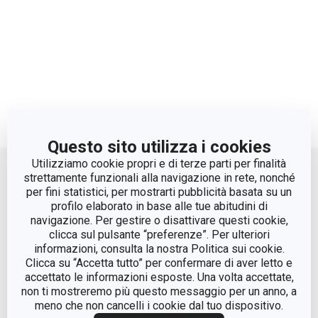
Questo sito utilizza i cookies
Move up
Utilizziamo cookie propri e di terze parti per finalità
strettamente funzionali alla navigazione in rete, nonché
per fini statistici, per mostrarti pubblicità basata su un
profilo elaborato in base alle tue abitudini di
navigazione. Per gestire o disattivare questi cookie,
clicca sul pulsante “preferenze”. Per ulteriori
informazioni, consulta la nostra Politica sui cookie.
Clicca su “Accetta tutto” per confermare di aver letto e
accettato le informazioni esposte. Una volta accettate,
© Tescoma Spa 2024
non ti mostreremo più questo messaggio per un anno, a
meno che non cancelli i cookie dal tuo dispositivo.
Codice Fiscale e REG. Imp. BS n. 01873360984