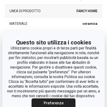
LINEA DI PRODOTTO
FANCY HOME
MATERIALE
ceramica
TIPO
vaso
Questo sito utilizza i cookies
Utilizziamo cookie propri e di terze parti per finalità
COLORE
Bianco
| Grigio
strettamente funzionali alla navigazione in rete, nonché
per fini statistici, per mostrarti pubblicità basata su un
LAVAGGIO IN
profilo elaborato in base alle tue abitudini di
No
LAVASTOVIGLIE
navigazione. Per gestire o disattivare questi cookie,
clicca sul pulsante “preferenze”. Per ulteriori
informazioni, consulta la nostra Politica sui cookie.
8595028403886
|
EAN
Clicca su “Accetta tutto” per confermare di aver letto e
8595028403879
accettato le informazioni esposte. Una volta accettate,
non ti mostreremo più questo messaggio per un anno, a
DURATA DELLA
meno che non cancelli i cookie dal tuo dispositivo.
3
GARANZIA (IN ANNI)
Preferenze