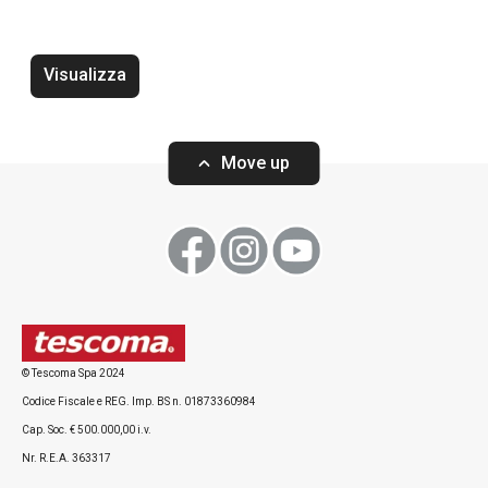
Visualizza
Move up
Vaso piccolo FANCY HOME Stones
Vaso ov.basso 
HOME,Stones
© Tescoma Spa 2024
Codice Fiscale e REG. Imp. BS n. 01873360984
Cap. Soc. € 500.000,00 i.v.
Nr. R.E.A. 363317