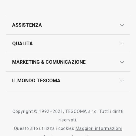
Visualizza
Visualizza
ASSISTENZA
Tutti i prodotti della linea FANCY HOME
garanzie
QUALITÀ
marcatura prodotti
design
MARKETING & COMUNICAZIONE
contatti
controllo qualità
scrivici in whatsapp
il nuovo catalogo al consumatore 2026
IL MONDO TESCOMA
test sui prodotti
myTescoma
certificazioni
azienda
storia
Copyright © 1992–2021, TESCOMA s.r.o. Tutti i diritti
persone
riservati.
Questo sito utilizza i cookies
Maggiori informazioni
Tescoma nel mondo