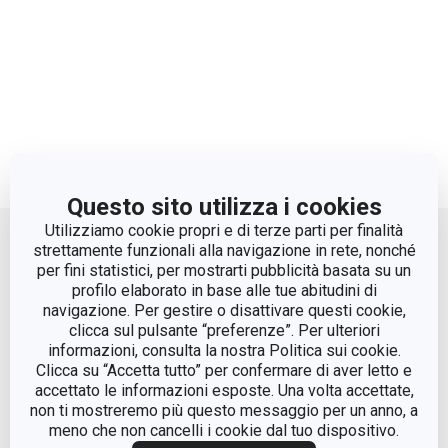
Questo sito utilizza i cookies
Move up
Utilizziamo cookie propri e di terze parti per finalità
strettamente funzionali alla navigazione in rete, nonché
per fini statistici, per mostrarti pubblicità basata su un
profilo elaborato in base alle tue abitudini di
navigazione. Per gestire o disattivare questi cookie,
clicca sul pulsante “preferenze”. Per ulteriori
informazioni, consulta la nostra Politica sui cookie.
Clicca su “Accetta tutto” per confermare di aver letto e
accettato le informazioni esposte. Una volta accettate,
© Tescoma Spa 2024
non ti mostreremo più questo messaggio per un anno, a
meno che non cancelli i cookie dal tuo dispositivo.
Codice Fiscale e REG. Imp. BS n. 01873360984