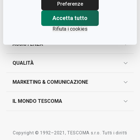
Cap. Soc. € 500.000,00 i.v.
Preferenze
Nr. R.E.A. 363317
Accetta tutto
Rifiuta i cookies
ASSISTENZA
garanzie
QUALITÀ
marcatura prodotti
design
MARKETING & COMUNICAZIONE
contatti
controllo qualità
scrivici in whatsapp
il nuovo catalogo al consumatore 2026
IL MONDO TESCOMA
test sui prodotti
myTescoma
certificazioni
azienda
storia
Copyright © 1992–2021, TESCOMA s.r.o. Tutti i diritti