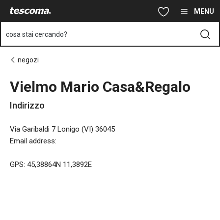
Ti trovi sulla pagina Vielmo Mario Casa&Regalo
Vai al contenuto principale
Vai alla navigazione
Vai alla ricerca
MENU
cosa stai cercando?
negozi
Vielmo Mario Casa&Regalo
Indirizzo
Via Garibaldi 7 Lonigo (VI) 36045
Email address
:
GPS: 45,38864N 11,3892E