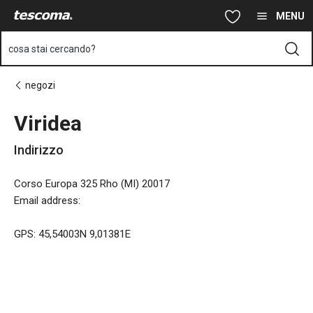
Ti trovi sulla pagina Viridea
Vai al contenuto principale
Vai alla navigazione
Vai alla ricerca
MENU
cosa stai cercando?
negozi
Viridea
Indirizzo
Corso Europa 325 Rho (MI) 20017
Email address
:
GPS: 45,54003N 9,01381E