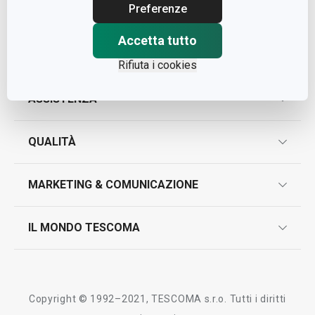
Cap. Soc. € 500.000,00 i.v.
Preferenze
Nr. R.E.A. 363317
Accetta tutto
Rifiuta i cookies
ASSISTENZA
garanzie
QUALITÀ
marcatura prodotti
design
MARKETING & COMUNICAZIONE
contatti
controllo qualità
scrivici in whatsapp
il nuovo catalogo al consumatore 2026
IL MONDO TESCOMA
test sui prodotti
myTescoma
certificazioni
azienda
storia
Copyright © 1992–2021, TESCOMA s.r.o. Tutti i diritti