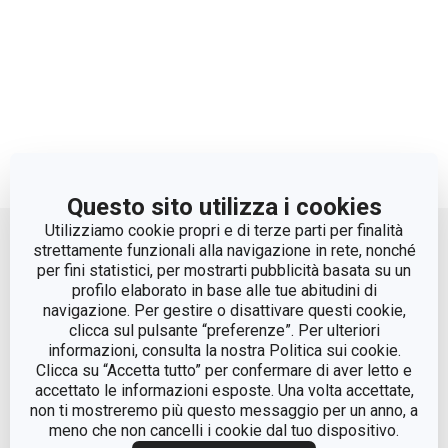
Questo sito utilizza i cookies
Move up
Utilizziamo cookie propri e di terze parti per finalità
strettamente funzionali alla navigazione in rete, nonché
per fini statistici, per mostrarti pubblicità basata su un
profilo elaborato in base alle tue abitudini di
navigazione. Per gestire o disattivare questi cookie,
clicca sul pulsante “preferenze”. Per ulteriori
informazioni, consulta la nostra Politica sui cookie.
Clicca su “Accetta tutto” per confermare di aver letto e
accettato le informazioni esposte. Una volta accettate,
© Tescoma Spa 2024
non ti mostreremo più questo messaggio per un anno, a
meno che non cancelli i cookie dal tuo dispositivo.
Codice Fiscale e REG. Imp. BS n. 01873360984