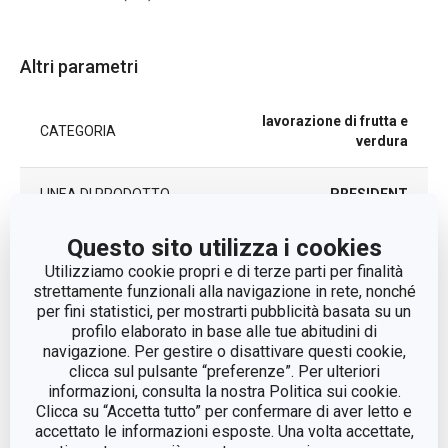
Altri parametri
lavorazione di frutta e
CATEGORIA
verdura
LINEA DI PRODOTTO
PRESIDENT
Questo sito utilizza i cookies
MATERIALE
acciaio inossidabile
Utilizziamo cookie propri e di terze parti per finalità
strettamente funzionali alla navigazione in rete, nonché
TIPO
snocciolatore
per fini statistici, per mostrarti pubblicità basata su un
profilo elaborato in base alle tue abitudini di
navigazione. Per gestire o disattivare questi cookie,
LAVAGGIO IN
Sì
LAVASTOVIGLIE
clicca sul pulsante “preferenze”. Per ulteriori
informazioni, consulta la nostra Politica sui cookie.
Clicca su “Accetta tutto” per confermare di aver letto e
EAN
8595028499001
accettato le informazioni esposte. Una volta accettate,