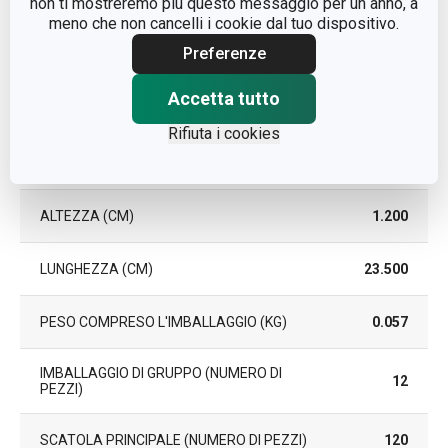
non ti mostreremo più questo messaggio per un anno, a
DURATA DELLA GARANZIA
meno che non cancelli i cookie dal tuo dispositivo.
5
(IN ANNI)
Preferenze
Accetta tutto
Pacchetto
Rifiuta i cookies
LARGHEZZA (CM)
2.200
ALTEZZA (CM)
1.200
LUNGHEZZA (CM)
23.500
PESO COMPRESO L'IMBALLAGGIO (KG)
0.057
IMBALLAGGIO DI GRUPPO (NUMERO DI
12
PEZZI)
SCATOLA PRINCIPALE (NUMERO DI PEZZI)
120