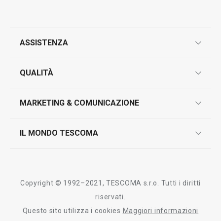
Tutti i prodotti della linea PRESIDENT
ASSISTENZA
garanzie
QUALITÀ
marcatura prodotti
design
MARKETING & COMUNICAZIONE
contatti
controllo qualità
scrivici in whatsapp
il nuovo catalogo al consumatore 2026
IL MONDO TESCOMA
test sui prodotti
myTescoma
certificazioni
azienda
storia
Copyright © 1992–2021, TESCOMA s.r.o. Tutti i diritti
persone
riservati.
Questo sito utilizza i cookies
Maggiori informazioni
Tescoma nel mondo