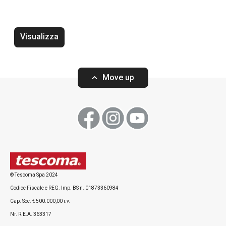
Visualizza
Move up
Wok PRESIDENT ø 30 cm
Tostiera PRESID
© Tescoma Spa 2024
Codice Fiscale e REG. Imp. BS n. 01873360984
Cap. Soc. € 500.000,00 i.v.
Visualizza
Visualizza
Nr. R.E.A. 363317