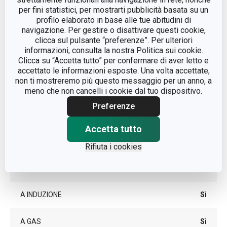
Sì
FORNO
per fini statistici, per mostrarti pubblicità basata su un
profilo elaborato in base alle tue abitudini di
navigazione. Per gestire o disattivare questi cookie,
CATEGORIA
padelle
clicca sul pulsante “preferenze”. Per ulteriori
informazioni, consulta la nostra Politica sui cookie.
Clicca su “Accetta tutto” per confermare di aver letto e
COPERCHIO
Sì
accettato le informazioni esposte. Una volta accettate,
non ti mostreremo più questo messaggio per un anno, a
LINEA DI
meno che non cancelli i cookie dal tuo dispositivo.
PRESIDENT
PRODOTTO
Preferenze
lega di alluminio, acciaio
Accetta tutto
MATERIALE
inossidabile, superficie
antiaderente, vetro
Rifiuta i cookies
TIPO
wok
A INDUZIONE
Sì
A GAS
Sì