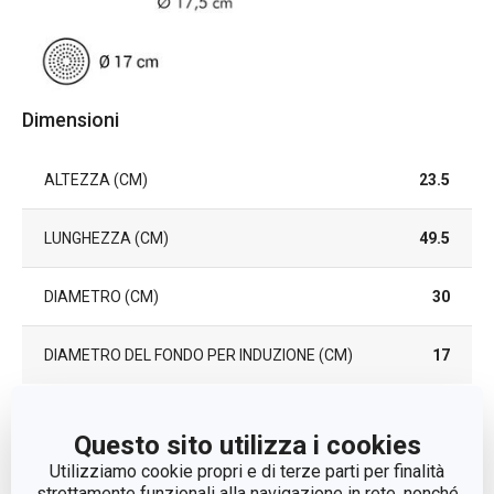
Dimensioni
ALTEZZA (CM)
23.5
LUNGHEZZA (CM)
49.5
DIAMETRO (CM)
30
DIAMETRO DEL FONDO PER INDUZIONE (CM)
17
Altri parametri
Questo sito utilizza i cookies
Utilizziamo cookie propri e di terze parti per finalità
strettamente funzionali alla navigazione in rete, nonché
ADATTO AL