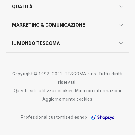
garanzie
QUALITÀ
marcatura prodotti
design
MARKETING & COMUNICAZIONE
contatti
controllo qualità
scrivici in whatsapp
il nuovo catalogo al consumatore 2026
IL MONDO TESCOMA
test sui prodotti
myTescoma
certificazioni
azienda
storia
Copyright © 1992–2021, TESCOMA s.r.o. Tutti i diritti
persone
riservati.
Questo sito utilizza i cookies
Maggiori informazioni
Tescoma nel mondo
Aggiornamento cookies
fiere
Professional customized eshop
informativa whistleblowing
segnalazioni whistleblowing