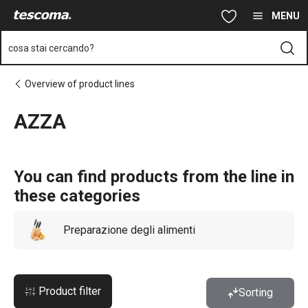
Ti trovi sulla pagina AZZA
Vai al contenuto principale
Vai alla navigazione
Vai alla ricerca
MENU
cosa stai cercando?
Overview of product lines
AZZA
You can find products from the line in
these categories
Preparazione degli alimenti
Product filter
Sorting