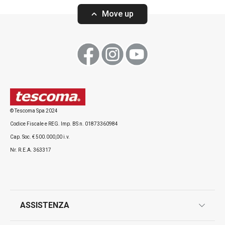
Move up
© Tescoma Spa 2024
Codice Fiscale e REG. Imp. BS n. 01873360984
Cap. Soc. € 500.000,00 i.v.
Nr. R.E.A. 363317
ASSISTENZA