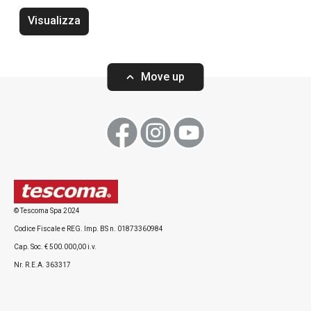
50 x 33 cm
Visualizza
Move up
Visualizza
Visualizza
Tutti i prodotti della linea AZZA
© Tescoma Spa 2024
Codice Fiscale e REG. Imp. BS n. 01873360984
Cap. Soc. € 500.000,00 i.v.
Nr. R.E.A. 363317