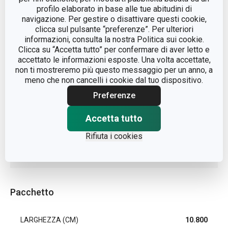
MATERIALE
inossidabile
profilo elaborato in base alle tue abitudini di
navigazione. Per gestire o disattivare questi cookie,
clicca sul pulsante “preferenze”. Per ulteriori
TIPO
mannaretta
informazioni, consulta la nostra Politica sui cookie.
Clicca su “Accetta tutto” per confermare di aver letto e
accettato le informazioni esposte. Una volta accettate,
COLORE
Nero
non ti mostreremo più questo messaggio per un anno, a
meno che non cancelli i cookie dal tuo dispositivo.
LAVAGGIO IN
Sì
Preferenze
LAVASTOVIGLIE
Accetta tutto
EAN
8595028421873
Rifiuta i cookies
DURATA DELLA GARANZIA
10
(IN ANNI)
Pacchetto
LARGHEZZA (CM)
10.800