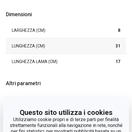
Dimensioni
LARGHEZZA (CM)
8
LUNGHEZZA (CM)
31
LUNGHEZZA LAMA (CM)
17
Altri parametri
CATEGORIA
coltelli
Questo sito utilizza i cookies
LINEA DI PRODOTTO
AZZA
Utilizziamo cookie propri e di terze parti per finalità
strettamente funzionali alla navigazione in rete, nonché
plastica, acciaio
per fini statistici, per mostrarti pubblicità basata su un