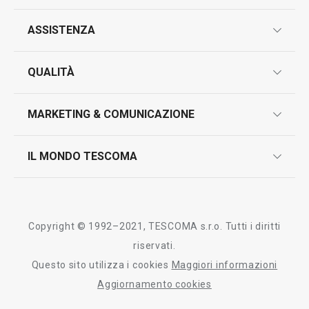
ASSISTENZA
garanzie
QUALITÀ
marcatura prodotti
design
MARKETING & COMUNICAZIONE
contatti
controllo qualità
scrivici in whatsapp
il nuovo catalogo al consumatore 2026
IL MONDO TESCOMA
test sui prodotti
myTescoma
certificazioni
azienda
storia
Copyright © 1992–2021, TESCOMA s.r.o. Tutti i diritti
persone
riservati.
Questo sito utilizza i cookies
Maggiori informazioni
Tescoma nel mondo
Aggiornamento cookies
fiere