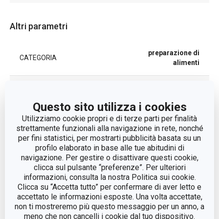
Altri parametri
preparazione di
CATEGORIA
alimenti
LINEA DI PRODOTTO
DELLA CASA
Questo sito utilizza i cookies
MATERIALE
plastica, cotone
Utilizziamo cookie propri e di terze parti per finalità
strettamente funzionali alla navigazione in rete, nonché
per fini statistici, per mostrarti pubblicità basata su un
preparazione del
TIPO
profilo elaborato in base alle tue abitudini di
pane
navigazione. Per gestire o disattivare questi cookie,
clicca sul pulsante “preferenze”. Per ulteriori
EAN
8592973128567
informazioni, consulta la nostra Politica sui cookie.
Clicca su “Accetta tutto” per confermare di aver letto e
accettato le informazioni esposte. Una volta accettate,
DURATA DELLA GARANZIA (IN
3
non ti mostreremo più questo messaggio per un anno, a
ANNI)
meno che non cancelli i cookie dal tuo dispositivo.