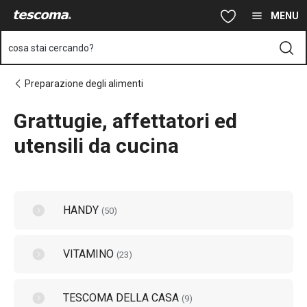
Ti trovi sulla pagina Grattugie, affettatori ed utensili da cucina
Vai al contenuto principale
Vai alla navigazione
Vai alla ricerca
MENU
cosa stai cercando?
Preparazione degli alimenti
Grattugie, affettatori ed
utensili da cucina
HANDY
(
50
)
VITAMINO
(
23
)
TESCOMA DELLA CASA
(
9
)