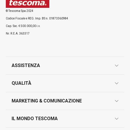
© Tescoma Spa 2024
Codice Fiscale e REG. Imp. BS n. 01873360984
Cap. Soc. € 500.000,00 i.v.
Nr. R.E.A. 363317
ASSISTENZA
garanzie
QUALITÀ
marcatura prodotti
design
MARKETING & COMUNICAZIONE
contatti
controllo qualità
scrivici in whatsapp
il nuovo catalogo al consumatore 2026
IL MONDO TESCOMA
test sui prodotti
myTescoma