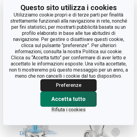
Questo sito utilizza i cookies
Utilizziamo cookie propri e di terze parti per finalità
strettamente funzionali alla navigazione in rete, nonché
per fini statistici, per mostrarti pubblicità basata su un
profilo elaborato in base alle tue abitudini di
navigazione. Per gestire o disattivare questi cookie,
clicca sul pulsante “preferenze”. Per ulteriori
informazioni, consulta la nostra Politica sui cookie.
Macina semi HANDY
Grattugia multifunzionale
Clicca su “Accetta tutto” per confermare di aver letto e
a tamburo HANDY, con
accettato le informazioni esposte. Una volta accettate,
4 tamburi
non ti mostreremo più questo messaggio per un anno, a
meno che non cancelli i cookie dal tuo dispositivo.
Preferenze
Visualizza
Visualizza
Accetta tutto
Rifiuta i cookies