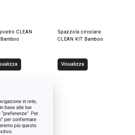
givetro CLEAN
Spazzola circolare
 Bamboo
CLEAN KIT Bamboo
sualizza
Visualizza
avigazione in rete,
in base alle tue
e “preferenze”. Per
tto” per confermare
treremo più questo
itivo.