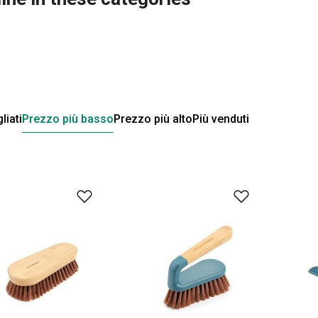
liati
Prezzo più basso
Prezzo più alto
Più venduti