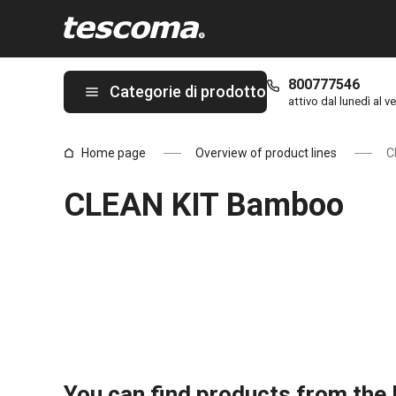
Ti trovi sulla pagina CLEAN KIT Bamboo
800777546
Categorie di prodotto
attivo dal lunedì al ve
Home page
Overview of product lines
C
CLEAN KIT Bamboo
You can find products from the l