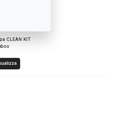
pa CLEAN KIT
mboo
sualizza