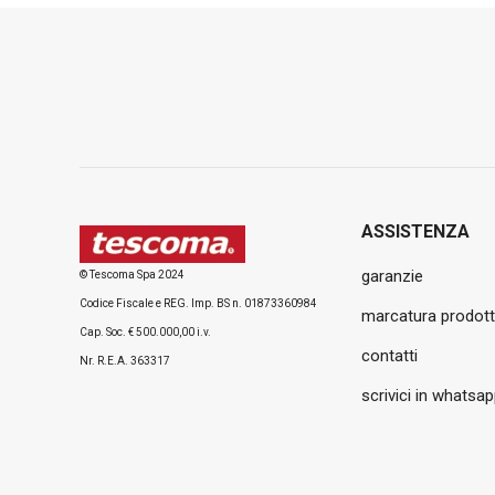
ASSISTENZA
garanzie
© Tescoma Spa 2024
Codice Fiscale e REG. Imp. BS n. 01873360984
marcatura prodott
Cap. Soc. € 500.000,00 i.v.
contatti
Nr. R.E.A. 363317
scrivici in whatsa