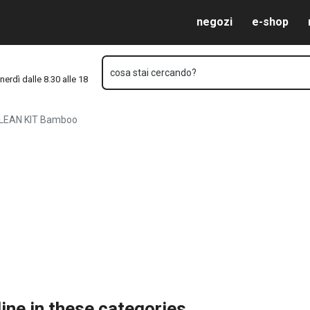
Vai al contenuto principale
Vai alla navigazione
Vai alla ricerca
negozi
e-shop
cosa stai cercando?
nerdì dalle 8.30 alle 18
LEAN KIT Bamboo
ine in these categories