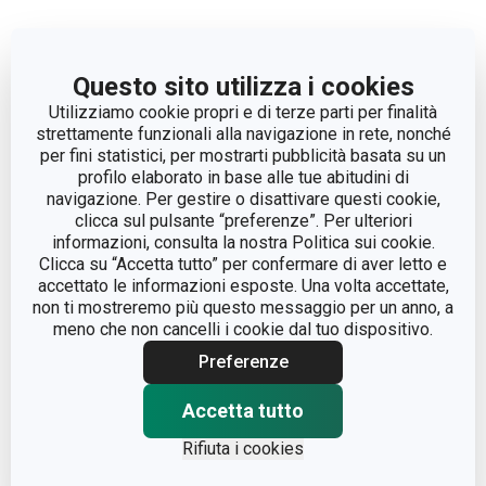
Altri parametri
Questo sito utilizza i cookies
CATEGORIA
posate
Utilizziamo cookie propri e di terze parti per finalità
strettamente funzionali alla navigazione in rete, nonché
per fini statistici, per mostrarti pubblicità basata su un
LINEA DI
PRESTO TONE
profilo elaborato in base alle tue abitudini di
PRODOTTO
navigazione. Per gestire o disattivare questi cookie,
clicca sul pulsante “preferenze”. Per ulteriori
plastica, acciaio inossidabile,
informazioni, consulta la nostra Politica sui cookie.
MATERIALE
rivestimento antiaderente
Clicca su “Accetta tutto” per confermare di aver letto e
accettato le informazioni esposte. Una volta accettate,
non ti mostreremo più questo messaggio per un anno, a
TIPO
posate
meno che non cancelli i cookie dal tuo dispositivo.
Preferenze
COLORE
Verde
Accetta tutto
LAVAGGIO IN
Sì
LAVASTOVIGLIE
Rifiuta i cookies