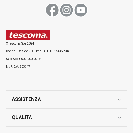
Visualizza
© Tescoma Spa 2024
Codice Fiscale e REG. Imp. BS n. 01873360984
Cap. Soc. € 500.000,00 i.v.
Nr. R.E.A. 363317
ASSISTENZA
garanzie
QUALITÀ
marcatura prodotti
design