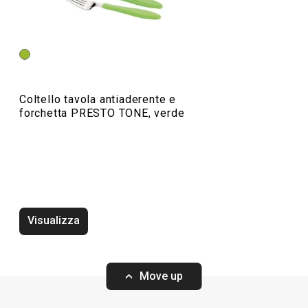
Coltello tavola antiaderente e
forchetta PRESTO TONE, verde
Coltello melone antiaderente
PRESTO TONE 22 cm
Visualizza
Move up