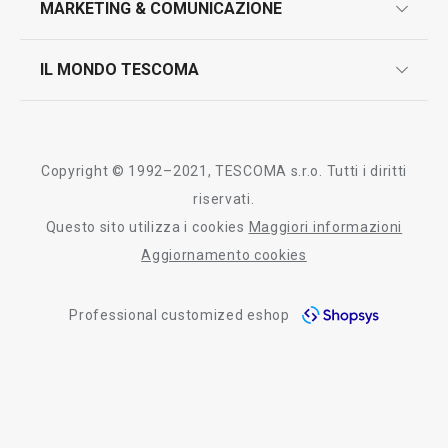
MARKETING & COMUNICAZIONE
contatti
controllo qualità
scrivici in whatsapp
il nuovo catalogo al consumatore 2026
IL MONDO TESCOMA
test sui prodotti
myTescoma
certificazioni
azienda
storia
Copyright © 1992–2021, TESCOMA s.r.o. Tutti i diritti
persone
riservati.
Questo sito utilizza i cookies
Maggiori informazioni
Tescoma nel mondo
Aggiornamento cookies
fiere
Professional customized eshop
informativa whistleblowing
segnalazioni whistleblowing