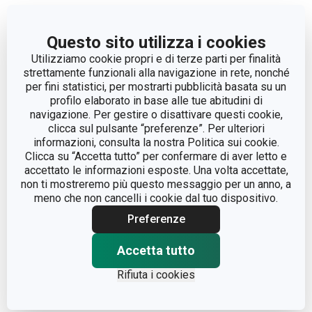
Altri parametri
Questo sito utilizza i cookies
Utilizziamo cookie propri e di terze parti per finalità
CATEGORIA
posate
strettamente funzionali alla navigazione in rete, nonché
per fini statistici, per mostrarti pubblicità basata su un
LINEA DI PRODOTTO
PRESTO
profilo elaborato in base alle tue abitudini di
navigazione. Per gestire o disattivare questi cookie,
clicca sul pulsante “preferenze”. Per ulteriori
plastica, acciaio
informazioni, consulta la nostra Politica sui cookie.
MATERIALE
inossidabile
Clicca su “Accetta tutto” per confermare di aver letto e
accettato le informazioni esposte. Una volta accettate,
non ti mostreremo più questo messaggio per un anno, a
TIPO
coltello
meno che non cancelli i cookie dal tuo dispositivo.
Preferenze
COLORE
Beige
Accetta tutto
LAVAGGIO IN
Sì
LAVASTOVIGLIE
Rifiuta i cookies
EAN
8595028401943