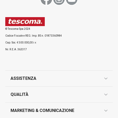
Visualizza
Visualizza
© Tescoma Spa 2024
Codice Fiscale e REG. Imp. BS n. 01873360984
Tutti i prodotti della linea PRESTO
Cap. Soc. € 500.000,00 i.v.
Nr. R.E.A. 363317
ASSISTENZA
garanzie
QUALITÀ
marcatura prodotti
design
MARKETING & COMUNICAZIONE
contatti
controllo qualità