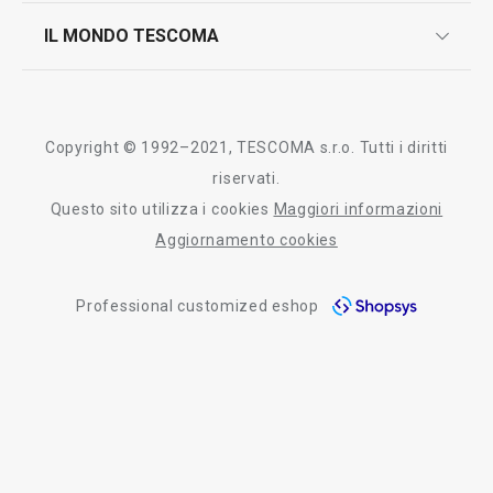
scrivici in whatsapp
il nuovo catalogo al consumatore 2026
IL MONDO TESCOMA
test sui prodotti
myTescoma
certificazioni
azienda
storia
Copyright © 1992–2021, TESCOMA s.r.o. Tutti i diritti
persone
riservati.
Questo sito utilizza i cookies
Maggiori informazioni
Tescoma nel mondo
Aggiornamento cookies
fiere
Professional customized eshop
informativa whistleblowing
segnalazioni whistleblowing