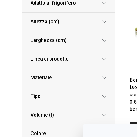
Adatto al frigorifero
Altezza (cm)
Larghezza (cm)
Linea di prodotto
Materiale
Bo
is
con
Tipo
0.8
bo
Volume (l)
V
Colore