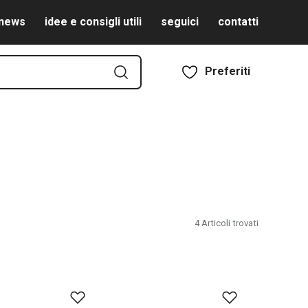
news
idee e consigli utili
seguici
contatti
Preferiti
4
Articoli trovati