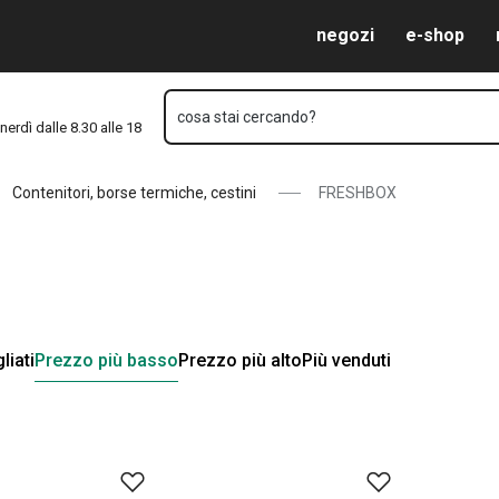
Vai al contenuto principale
Vai alla navigazione
Vai alla ricerca
negozi
e-shop
cosa stai cercando?
nerdì dalle 8.30 alle 18
Contenitori, borse termiche, cestini
FRESHBOX
liati
Prezzo più basso
Prezzo più alto
Più venduti