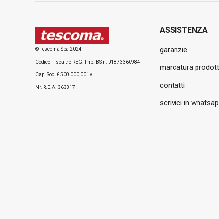
ASSISTENZA
garanzie
© Tescoma Spa 2024
Codice Fiscale e REG. Imp. BS n. 01873360984
marcatura prodott
Cap. Soc. € 500.000,00 i.v.
contatti
Nr. R.E.A. 363317
scrivici in whatsa