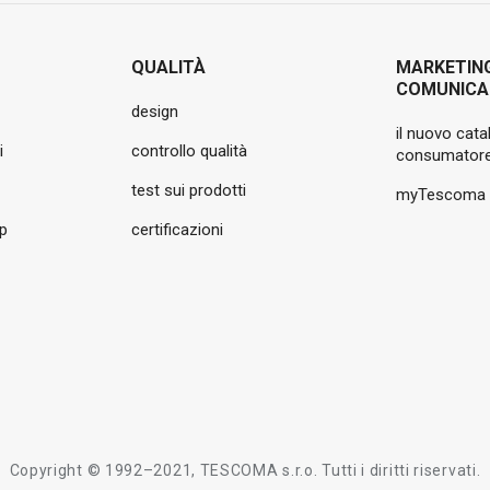
QUALITÀ
MARKETIN
COMUNICA
design
il nuovo cata
i
controllo qualità
consumatore
test sui prodotti
myTescoma
pp
certificazioni
Copyright © 1992–2021, TESCOMA s.r.o. Tutti i diritti riservati.