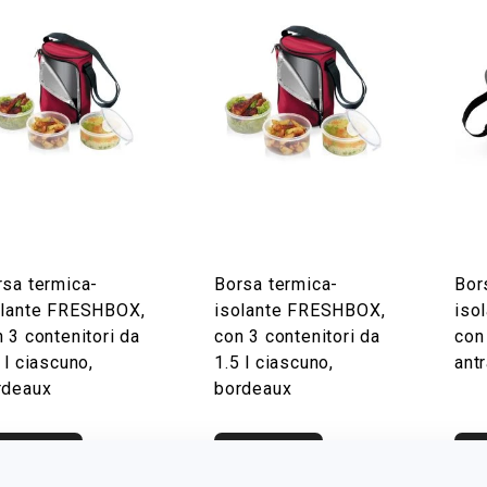
rsa termica-
Borsa termica-
Bor
olante FRESHBOX,
isolante FRESHBOX,
iso
 3 contenitori da
con 3 contenitori da
con 
 l ciascuno,
1.5 l ciascuno,
antr
rdeaux
bordeaux
isualizza
Visualizza
Vi