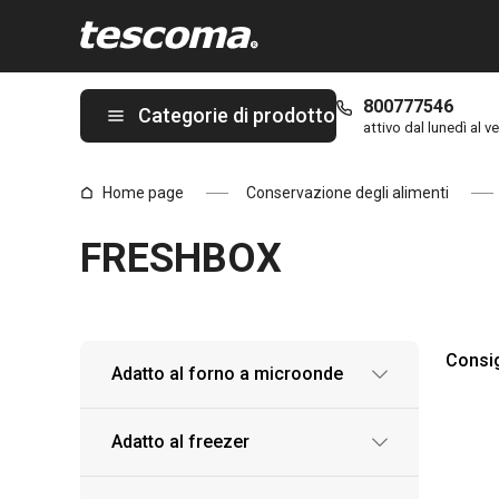
Ti trovi sulla pagina FRESHBOX
800777546
Categorie di prodotto
attivo dal lunedì al ve
Home page
Conservazione degli alimenti
FRESHBOX
Consig
Adatto al forno a microonde
Adatto al freezer