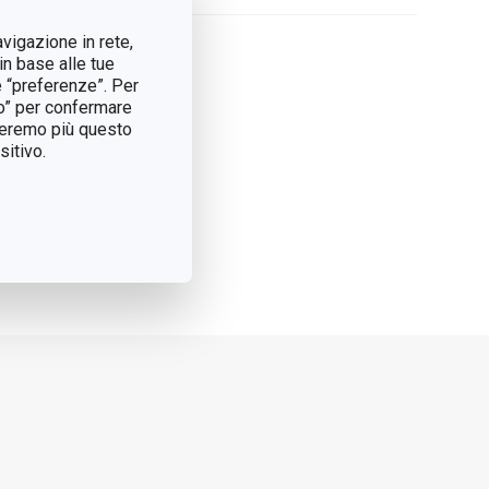
avigazione in rete,
in base alle tue
e “preferenze”. Per
tto” per confermare
treremo più questo
itivo.