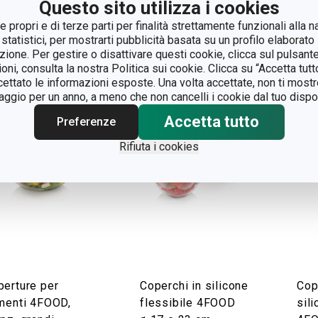
Questo sito utilizza i cookies
isualizza
Visualizza
Vi
 propri e di terze parti per finalità strettamente funzionali alla n
 statistici, per mostrarti pubblicità basata su un profilo elaborato 
azione. Per gestire o disattivare questi cookie, clicca sul pulsant
ioni, consulta la nostra Politica sui cookie. Clicca su “Accetta tu
ccettato le informazioni esposte. Una volta accettate, non ti mos
gio per un anno, a meno che non cancelli i cookie dal tuo dispos
Accetta tutto
Preferenze
Rifiuta i cookies
perture per
Coperchi in silicone
Cop
imenti 4FOOD,
flessibile 4FOOD
sili