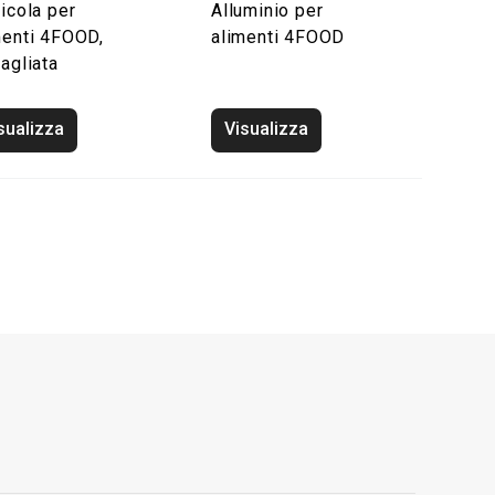
licola per
Alluminio per
menti 4FOOD,
alimenti 4FOOD
tagliata
sualizza
Visualizza