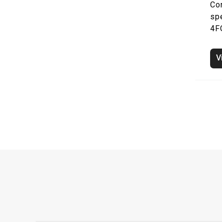
Co
sp
4F
V