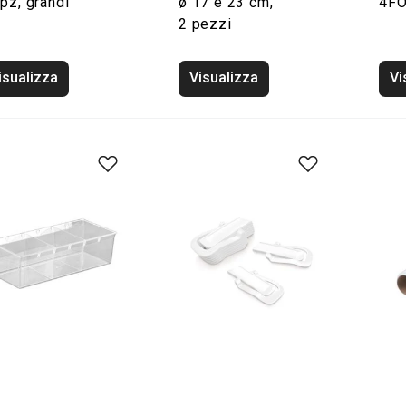
pz, grandi
ø 17 e 23 cm,
4FO
2 pezzi
isualizza
Visualizza
Vi