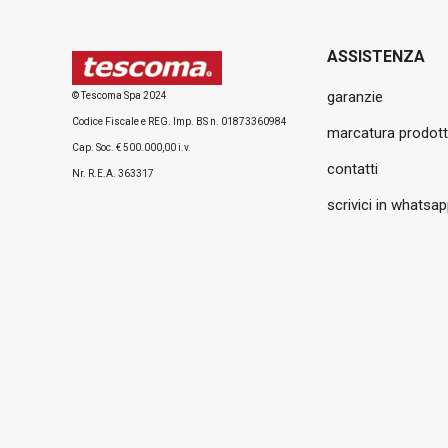
ASSISTENZA
garanzie
© Tescoma Spa 2024
Codice Fiscale e REG. Imp. BS n. 01873360984
marcatura prodott
Cap. Soc. € 500.000,00 i.v.
contatti
Nr. R.E.A. 363317
scrivici in whatsa