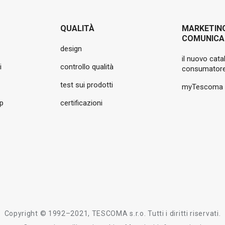
QUALITÀ
MARKETIN
COMUNICA
design
il nuovo cata
i
controllo qualità
consumatore
test sui prodotti
myTescoma
pp
certificazioni
Copyright © 1992–2021, TESCOMA s.r.o. Tutti i diritti riservati.