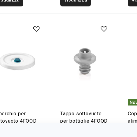
Nov
perchio per
Tappo sottovuoto
Cop
ttovuoto 4FOOD
per bottiglie 4FOOD
ali
10 cm
50 