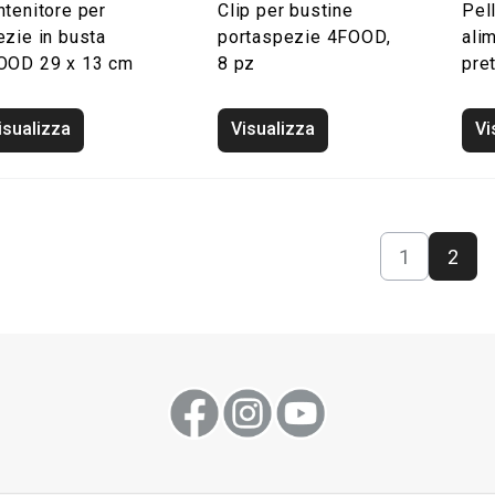
ntenitore per
Clip per bustine
Pel
ezie in busta
portaspezie 4FOOD,
ali
OOD 29 x 13 cm
8 pz
pre
isualizza
Visualizza
Vi
1
2