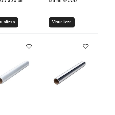
OD ø 30 cm
lattine 4FOOD
sualizza
Visualizza