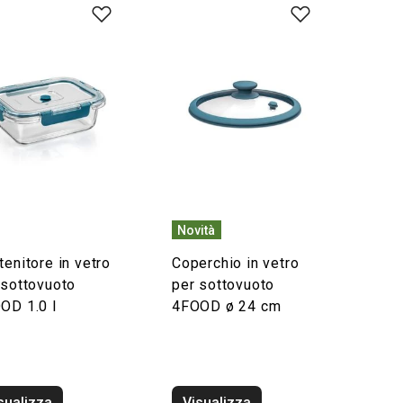
Novità
tenitore in vetro
Coperchio in vetro
 sottovuoto
per sottovuoto
OD 1.0 l
4FOOD ø 24 cm
sualizza
Visualizza