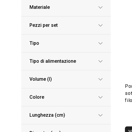
Materiale
Pezzi per set
Tipo
Tipo di alimentazione
Volume (l)
Po
so
Colore
fi
Lunghezza (cm)
V