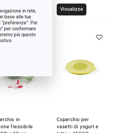
sualizza
Visualizza
avigazione in rete,
in base alle tue
e “preferenze”. Per
tto” per confermare
treremo più questo
itivo.
erchio in
Coperchio per
cone flessibile
vasetti di yogurt e