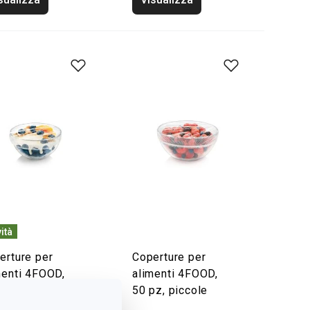
ità
erture per
Coperture per
menti 4FOOD,
alimenti 4FOOD,
pz, extra piccole
50 pz, piccole