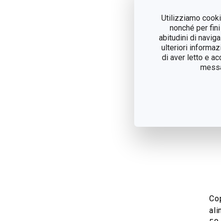
V
Utilizziamo cookie
nonché per fini
abitudini di navig
ulteriori informaz
di aver letto e a
messag
Co
al