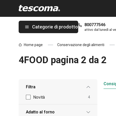
Ti trovi sulla pagina 4FOOD pagina 2 da 2
800777546
Categorie di prodotto
attivo dal lunedì al ve
Home page
Conservazione degli alimenti
4FOOD pagina 2 da 2
Consig
Filtra
Novità
4
Adatto al forno