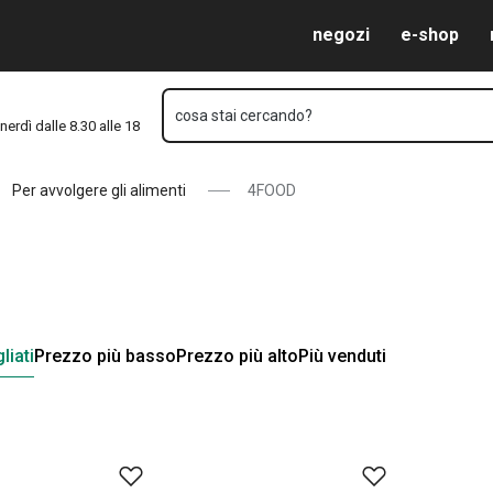
Vai al contenuto principale
Vai alla navigazione
Vai alla ricerca
negozi
e-shop
cosa stai cercando?
nerdì dalle 8.30 alle 18
Per avvolgere gli alimenti
4FOOD
liati
Prezzo più basso
Prezzo più alto
Più venduti