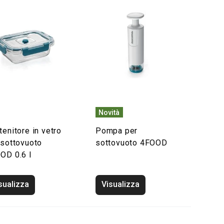
Novità
tenitore in vetro
Pompa per
 sottovuoto
sottovuoto 4FOOD
OD 0.6 l
sualizza
Visualizza