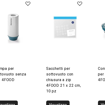
mpa per
Sacchetti per
Con
ttovuoto senza
sottovuoto con
per
lo 4FOOD
chiusura a zip
4FO
4FOOD 21 x 22 cm,
10 pz
isualizza
Visualizza
Vi