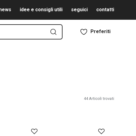
news
idee e consigli utili
seguici
contatti
Preferiti
44
Articoli trovati