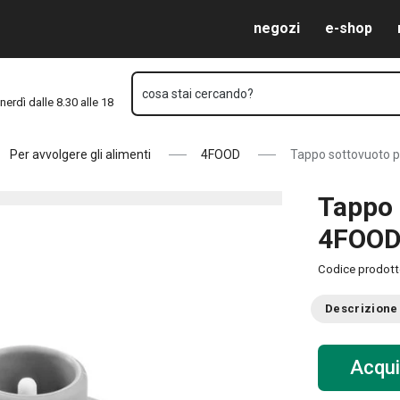
Vai al contenuto principale
Vai alla navigazione
Vai alla ricerca
negozi
e-shop
cosa stai cercando?
nerdì dalle 8.30 alle 18
Per avvolgere gli alimenti
4FOOD
Tappo sottovuoto p
Tappo 
4FOO
Codice prodot
Descrizione
Acqui