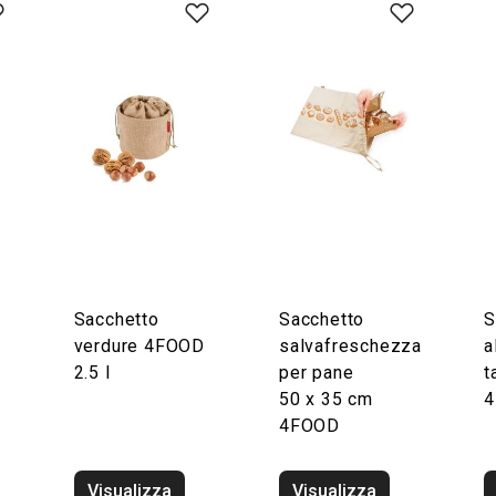
Sacchetto
Sacchetto
S
verdure 4FOOD
salvafreschezza
a
2.5 l
per pane
t
50 x 35 cm
4
4FOOD
Visualizza
Visualizza