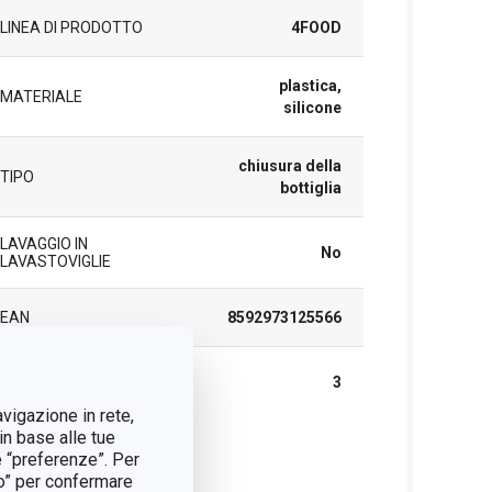
LINEA DI PRODOTTO
4FOOD
plastica,
MATERIALE
silicone
chiusura della
TIPO
bottiglia
LAVAGGIO IN
No
LAVASTOVIGLIE
EAN
8592973125566
DURATA DELLA
3
GARANZIA (IN ANNI)
avigazione in rete,
in base alle tue
e “preferenze”. Per
cchetto
tto” per confermare