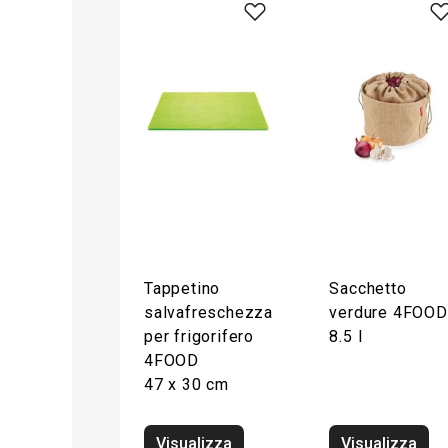
Tappetino
Sacchetto
salvafreschezza
verdure 4FOOD
per frigorifero
8.5 l
4FOOD
47 x 30 cm
Visualizza
Visualizza