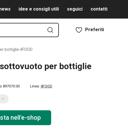
news
idee e consigli utili
seguici
contatti
Preferiti
er bottiglie 4FOOD
sottovuoto per bottiglie
D
to
897070.00
Linea:
4FOOD
sta nell'e-shop