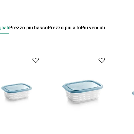
liati
Prezzo più basso
Prezzo più alto
Più venduti