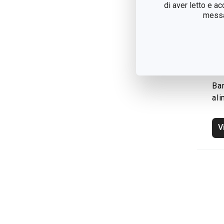
di aver letto e a
messag
Bar
ali
V