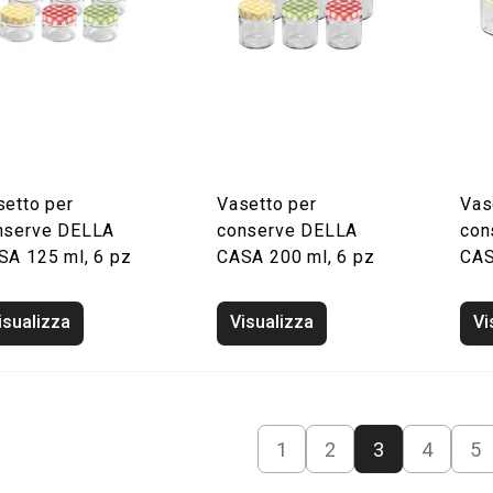
setto per
Vasetto per
Vas
nserve DELLA
conserve DELLA
con
SA 125 ml, 6 pz
CASA 200 ml, 6 pz
CAS
isualizza
Visualizza
Vi
1
2
3
4
5