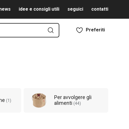
news
idee e consigli utili
seguici
contatti
Preferiti
Per avvolgere gli
ane
(
1
)
alimenti
(
44
)