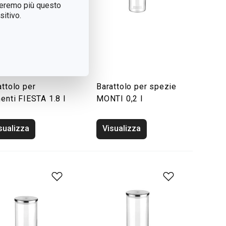
treremo più questo
itivo.
attolo per
Barattolo per spezie
menti FIESTA 1.8 l
MONTI 0,2 l
sualizza
Visualizza