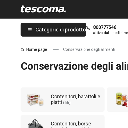
Ti trovi sulla pagina Conservazione degli alimenti pagina 3 da 7
800777546
Categorie di prodotto
attivo dal lunedì al ve
Home page
Conservazione degli alimenti
Conservazione degli al
Contenitori, barattoli e
piatti
(
66
)
Contenitori, borse