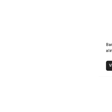
Bar
ali
V