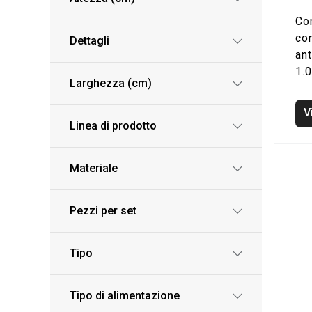
Co
co
Dettagli
an
1.0
Larghezza (cm)
V
Linea di prodotto
Materiale
Pezzi per set
Tipo
Tipo di alimentazione