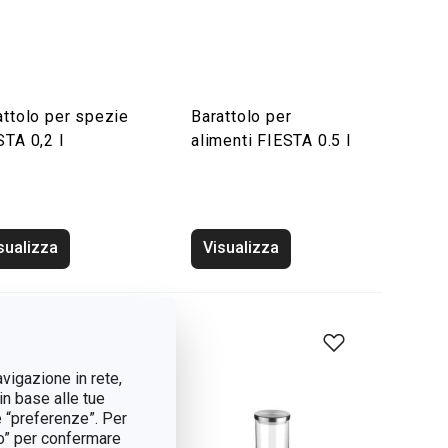
attolo per spezie
Barattolo per
STA 0,2 l
alimenti FIESTA 0.5 l
sualizza
Visualizza
avigazione in rete,
in base alle tue
e “preferenze”. Per
tto” per confermare