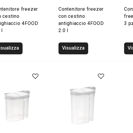
ntenitore freezer
Contenitore freezer
Con
n cestino
con cestino
fre
tighiaccio 4FOOD
antighiaccio 4FOOD
3 pz
 l
2.0 l
isualizza
Visualizza
Vi