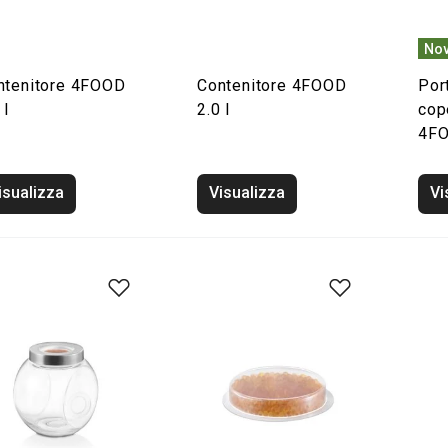
Nov
ntenitore 4FOOD
Contenitore 4FOOD
Por
 l
2.0 l
cop
4FO
isualizza
Visualizza
Vi