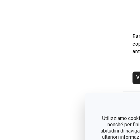
Bar
co
an
V
Utilizziamo cookie
nonché per fini
abitudini di navig
ulteriori informaz