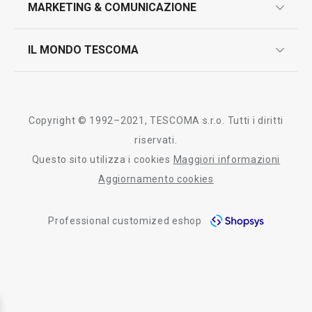
MARKETING & COMUNICAZIONE
contatti
controllo qualità
scrivici in whatsapp
il nuovo catalogo al consumatore 2026
IL MONDO TESCOMA
test sui prodotti
myTescoma
certificazioni
azienda
storia
Copyright © 1992–2021, TESCOMA s.r.o. Tutti i diritti
persone
riservati.
Questo sito utilizza i cookies
Maggiori informazioni
Tescoma nel mondo
Aggiornamento cookies
fiere
Professional customized eshop
informativa whistleblowing
segnalazioni whistleblowing