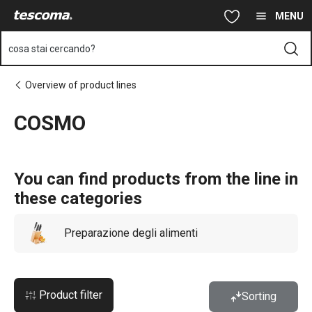
Ti trovi sulla pagina COSMO
Vai al contenuto principale
Vai alla navigazione
Vai alla ricerca
MENU
cosa stai cercando?
Overview of product lines
COSMO
You can find products from the line in
these categories
Preparazione degli alimenti
Product filter
Sorting