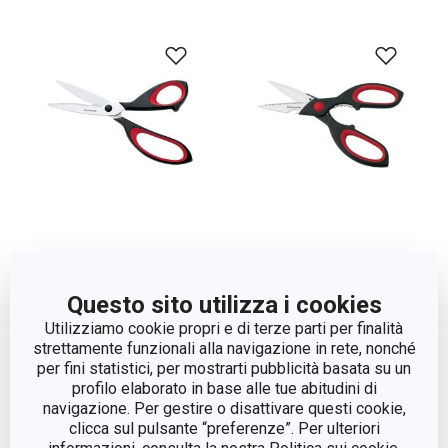
Forbici per erbe
Forbici multiuso COSMO,
aromatiche COSMO,
22 cm
Questo sito utilizza i cookies
21 cm
Utilizziamo cookie propri e di terze parti per finalità
strettamente funzionali alla navigazione in rete, nonché
per fini statistici, per mostrarti pubblicità basata su un
Visualizza
Visualizza
profilo elaborato in base alle tue abitudini di
navigazione. Per gestire o disattivare questi cookie,
clicca sul pulsante “preferenze”. Per ulteriori