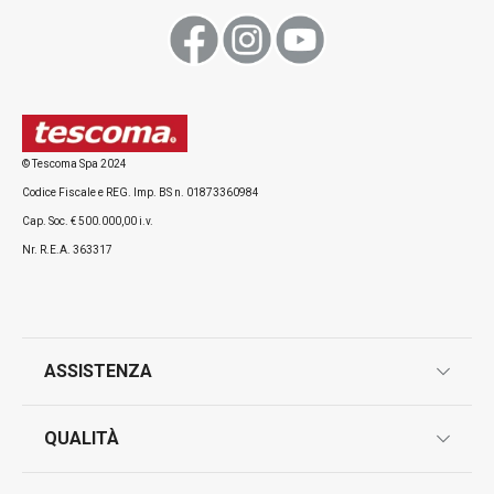
© Tescoma Spa 2024
Codice Fiscale e REG. Imp. BS n. 01873360984
Cap. Soc. € 500.000,00 i.v.
Nr. R.E.A. 363317
ASSISTENZA
garanzie
QUALITÀ
marcatura prodotti
design