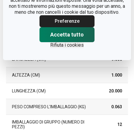
accettato le informazioni esposte. Una volta accettate,
EAN
8595028424676
non ti mostreremo più questo messaggio per un anno, a
meno che non cancelli i cookie dal tuo dispositivo.
DURATA DELLA GARANZIA
3
Preferenze
(IN ANNI)
Accetta tutto
Pacchetto
Rifiuta i cookies
LARGHEZZA (CM)
9.000
ALTEZZA (CM)
1.000
LUNGHEZZA (CM)
20.000
PESO COMPRESO L'IMBALLAGGIO (KG)
0.063
IMBALLAGGIO DI GRUPPO (NUMERO DI
12
PEZZI)