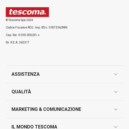
© Tescoma Spa 2024
Codice Fiscale e REG. Imp. BS n. 01873360984
Cap. Soc. € 500.000,00 i.v.
Nr. R.E.A. 363317
ASSISTENZA
garanzie
QUALITÀ
marcatura prodotti
design
MARKETING & COMUNICAZIONE
contatti
controllo qualità
scrivici in whatsapp
il nuovo catalogo al consumatore 2026
IL MONDO TESCOMA
test sui prodotti