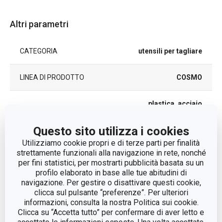
Altri parametri
CATEGORIA
utensili per tagliare
LINEA DI PRODOTTO
COSMO
plastica, acciaio
MATERIALE
inossidabile
Questo sito utilizza i cookies
TIPO
forbici
Utilizziamo cookie propri e di terze parti per finalità
strettamente funzionali alla navigazione in rete, nonché
per fini statistici, per mostrarti pubblicità basata su un
COLORE
Rosso
profilo elaborato in base alle tue abitudini di
navigazione. Per gestire o disattivare questi cookie,
LAVAGGIO IN
clicca sul pulsante “preferenze”. Per ulteriori
Sì
LAVASTOVIGLIE
informazioni, consulta la nostra Politica sui cookie.
Clicca su “Accetta tutto” per confermare di aver letto e