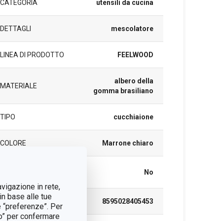
CATEGORIA
utensili da cucina
DETTAGLI
mescolatore
LINEA DI PRODOTTO
FEELWOOD
albero della
MATERIALE
gomma brasiliano
TIPO
cucchiaione
COLORE
Marrone chiaro
LAVAGGIO IN
No
LAVASTOVIGLIE
avigazione in rete,
in base alle tue
EAN
8595028405453
e “preferenze”. Per
tto” per confermare