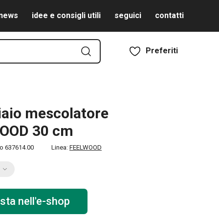
news
idee e consigli utili
seguici
contatti
Preferiti
aio mescolatore
OOD 30 cm
to
637614.00
Linea:
FEELWOOD
sta nell'e-shop