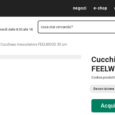
Vai al contenuto principale
Vai alla navigazione
Vai alla ricerca
negozi
e-shop
cosa stai cercando?
nerdì dalle 8.30 alle 18
Cucchiaio mescolatore FEELWOOD 30 cm
Cucchi
FEELW
Codice prodot
Descrizione
Acqui