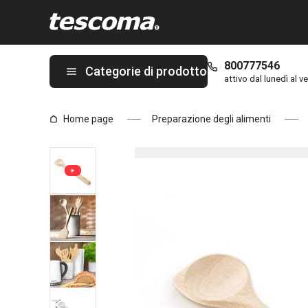
Ti trovi sulla pagina Cucchiaio mescolatore FEELWOOD 30 cm
800777546
Categorie di prodotto
attivo dal lunedì al ve
Home page
Preparazione degli alimenti