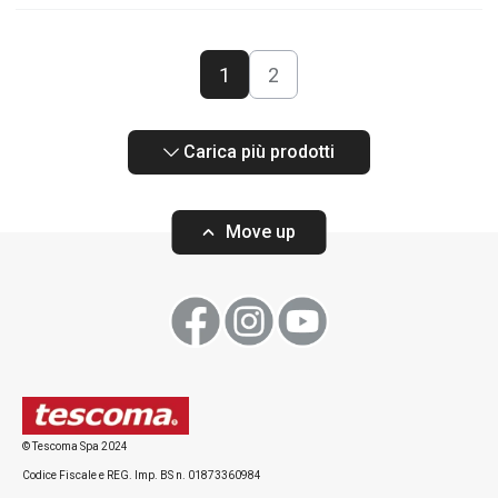
1
2
Carica più prodotti
Move up
© Tescoma Spa 2024
Codice Fiscale e REG. Imp. BS n. 01873360984