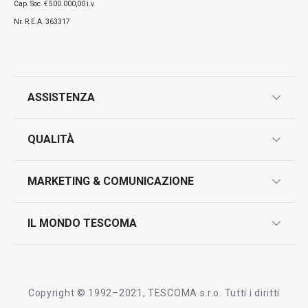
Cap. Soc. € 500.000,00 i.v.
Nr. R.E.A. 363317
ASSISTENZA
garanzie
QUALITÀ
marcatura prodotti
design
MARKETING & COMUNICAZIONE
contatti
controllo qualità
scrivici in whatsapp
il nuovo catalogo al consumatore 2026
IL MONDO TESCOMA
test sui prodotti
myTescoma
certificazioni
azienda
storia
Copyright © 1992–2021, TESCOMA s.r.o. Tutti i diritti