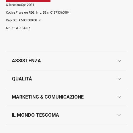
© Tescoma Spa 2024
Codice Fiscale e REG. Imp. BS n. 01873360984
Cap. Soc. € 500.000,00 i.v.
Nr. R.E.A. 363317
ASSISTENZA
garanzie
QUALITÀ
marcatura prodotti
design
MARKETING & COMUNICAZIONE
contatti
controllo qualità
scrivici in whatsapp
il nuovo catalogo al consumatore 2026
IL MONDO TESCOMA
test sui prodotti
myTescoma
certificazioni
azienda