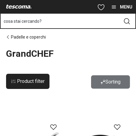
Ti trovi sulla pagina GrandCHEF
Vai al contenuto principale
Vai alla navigazione
Vai alla ricerca
MENU
cosa stai cercando?
Padelle e coperchi
GrandCHEF
Product filter
Sorting