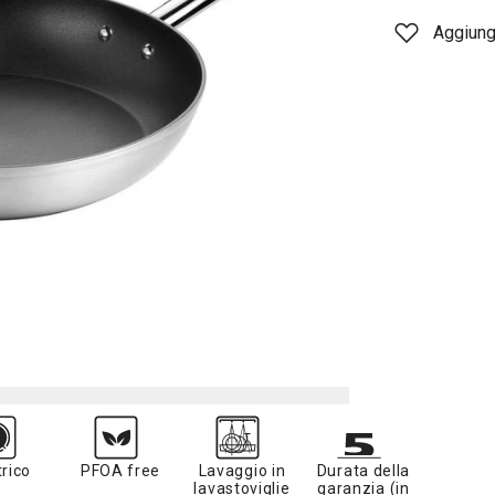
Aggiungi
trico
PFOA free
Lavaggio in
Durata della
lavastoviglie
garanzia (in