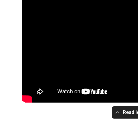
Read l