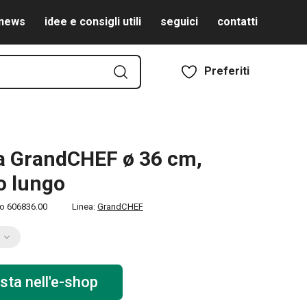
news
idee e consigli utili
seguici
contatti
Preferiti
a GrandCHEF ø 36 cm,
o lungo
to
606836.00
Linea:
GrandCHEF
sta nell'e-shop