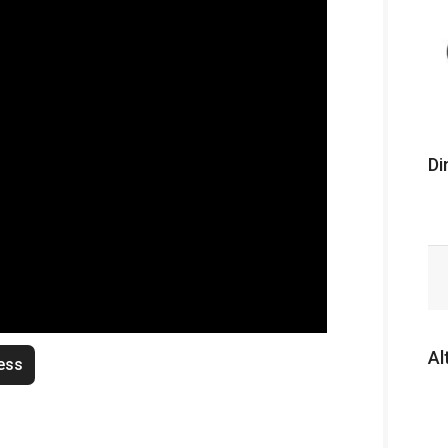
Di
Al
ess