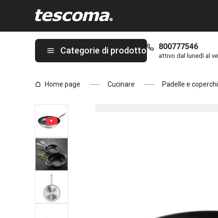
Ti trovi sulla pagina Padella GrandCHEF ø 36 cm, manico lungo
800777546
Categorie di prodotto
attivo dal lunedì al ve
Home page
Cucinare
Padelle e coperchi