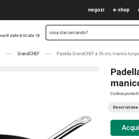
Vai al contenuto principale
Vai alla navigazione
Vai alla ricerca
negozi
e-shop
cosa stai cercando?
nerdì dalle 8.30 alle 18
GrandCHEF
Padella GrandCHEF ø 36 cm, manico lungo
Padell
manic
Codice prodot
Descrizione
Acqui