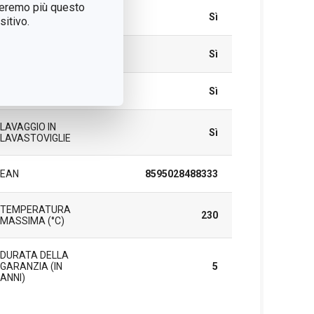
treremo più questo
VETROCERAMICA
Sì
itivo.
ELETTRICO
Sì
PFOA FREE
Sì
LAVAGGIO IN
Sì
LAVASTOVIGLIE
EAN
8595028488333
TEMPERATURA
230
MASSIMA (°C)
DURATA DELLA
GARANZIA (IN
5
ANNI)