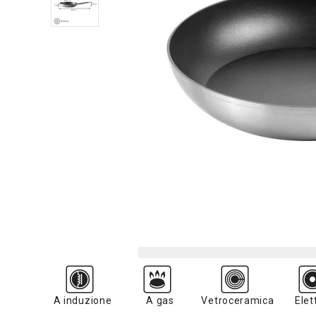
A induzione
A gas
Vetroceramica
Elet