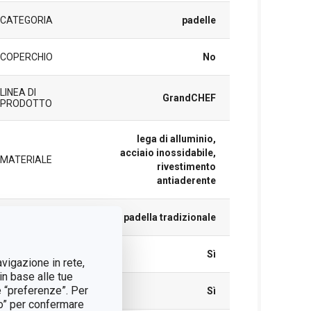
CATEGORIA
padelle
COPERCHIO
No
LINEA DI
GrandCHEF
PRODOTTO
lega di alluminio,
acciaio inossidabile,
MATERIALE
rivestimento
antiaderente
TIPO
padella tradizionale
A INDUZIONE
Sì
avigazione in rete,
in base alle tue
e “preferenze”. Per
A GAS
Sì
tto” per confermare