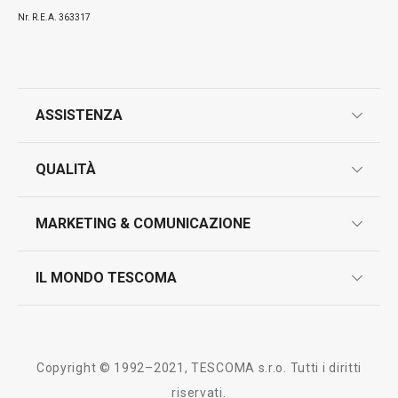
Nr. R.E.A. 363317
ASSISTENZA
garanzie
QUALITÀ
marcatura prodotti
design
MARKETING & COMUNICAZIONE
contatti
controllo qualità
scrivici in whatsapp
il nuovo catalogo al consumatore 2026
IL MONDO TESCOMA
test sui prodotti
myTescoma
certificazioni
azienda
storia
Copyright © 1992–2021, TESCOMA s.r.o. Tutti i diritti
persone
riservati.