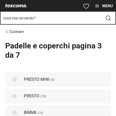
Ti trovi sulla pagina Padelle e coperchi pagina 3 da 7
Vai al contenuto principale
Vai alla navigazione
Vai alla ricerca
MENU
cosa stai cercando?
Cucinare
Padelle e coperchi pagina 3
da 7
PRESTO MINI
(
6
)
PRESTO
(
10
)
BRAVA
(
14
)