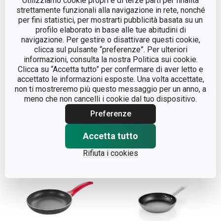
Utilizziamo cookie propri e di terze parti per finalità
strettamente funzionali alla navigazione in rete, nonché
per fini statistici, per mostrarti pubblicità basata su un
profilo elaborato in base alle tue abitudini di
navigazione. Per gestire o disattivare questi cookie,
clicca sul pulsante “preferenze”. Per ulteriori
informazioni, consulta la nostra Politica sui cookie.
Clicca su “Accetta tutto” per confermare di aver letto e
Padella BRAVA ø 28 cm
Tegame fondo BRAVA
accettato le informazioni esposte. Una volta accettate,
ø 24 cm, con 2 manici
non ti mostreremo più questo messaggio per un anno, a
meno che non cancelli i cookie dal tuo dispositivo.
Preferenze
Visualizza
Visualizza
Accetta tutto
Rifiuta i cookies