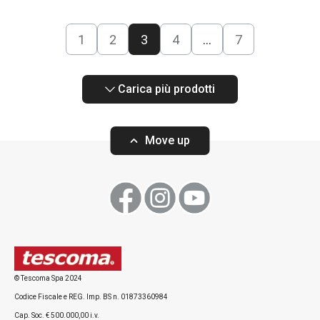
1
2
3
4
…
7
Carica più prodotti
Move up
© Tescoma Spa 2024
Codice Fiscale e REG. Imp. BS n. 01873360984
Cap. Soc. € 500.000,00 i.v.