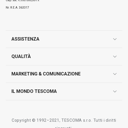
Cap. Soc. € 500.000,00 i.v.
Nr. R.E.A. 363317
ASSISTENZA
garanzie
QUALITÀ
marcatura prodotti
design
MARKETING & COMUNICAZIONE
contatti
controllo qualità
scrivici in whatsapp
il nuovo catalogo al consumatore 2026
IL MONDO TESCOMA
test sui prodotti
myTescoma
certificazioni
azienda
storia
Copyright © 1992–2021, TESCOMA s.r.o. Tutti i diritti