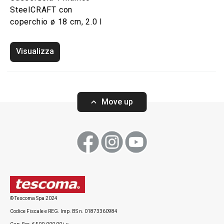
SteelCRAFT con
coperchio ø 18 cm, 2.0 l
Visualizza
Move up
© Tescoma Spa 2024
Codice Fiscale e REG. Imp. BS n. 01873360984