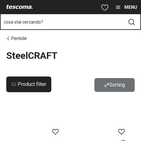
Ti trovi sulla pagina SteelCRAFT
Vai al contenuto principale
Vai alla navigazione
Vai alla ricerca
MENU
cosa stai cercando?
Pentole
SteelCRAFT
Product filter
Sorting