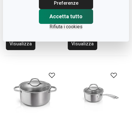
Preferenze
Casseruola SteelCRAFT
Casseruola SteelCRAFT
Accetta tutto
con coperchio ø 18 cm,
con coperchio ø 20 cm,
2.0 l
3.0 l
Rifiuta i cookies
Visualizza
Visualizza