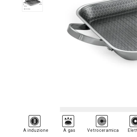
A induzione
A gas
Vetroceramica
Elet