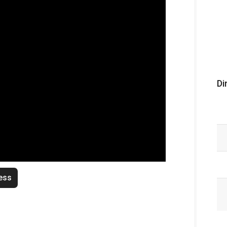
Di
ess