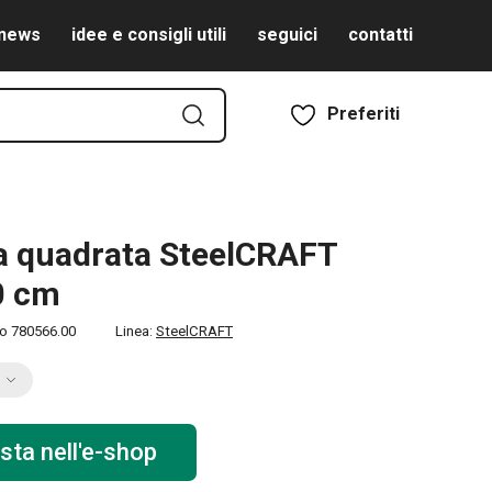
news
idee e consigli utili
seguici
contatti
Preferiti
a quadrata SteelCRAFT
0 cm
to
780566.00
Linea:
SteelCRAFT
sta nell'e-shop