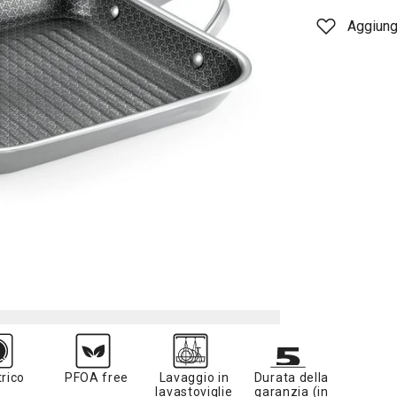
Aggiungi
trico
PFOA free
Lavaggio in
Durata della
lavastoviglie
garanzia (in