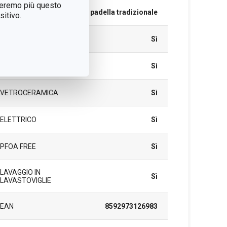
treremo più questo
TIPO
padella tradizionale
itivo.
A INDUZIONE
Sì
A GAS
Sì
VETROCERAMICA
Sì
ELETTRICO
Sì
PFOA FREE
Sì
LAVAGGIO IN
Sì
LAVASTOVIGLIE
EAN
8592973126983