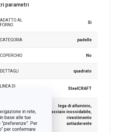
tri parametri
ADATTO AL
Sì
FORNO
CATEGORIA
padelle
COPERCHIO
No
DETTAGLI
quadrato
LINEA DI
SteelCRAFT
PRODOTTO
lega di alluminio,
avigazione in rete,
acciaio inossidabile,
MATERIALE
in base alle tue
rivestimento
e “preferenze”. Per
antiaderente
tto” per confermare