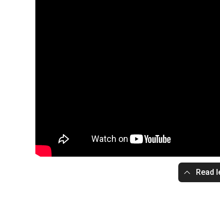
Read l