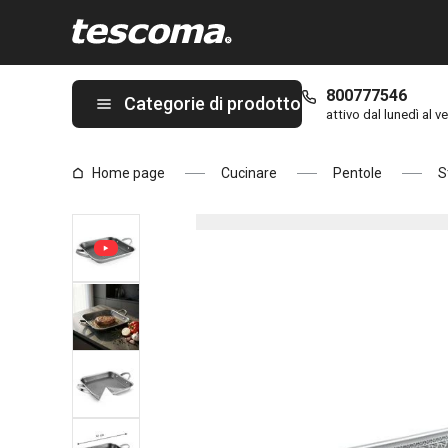
Ti trovi sulla pagina Padella quadrata SteelCRAFT 30 x 30 cm
800777546
Categorie di prodotto
attivo dal lunedì al ve
Home page
Cucinare
Pentole
S