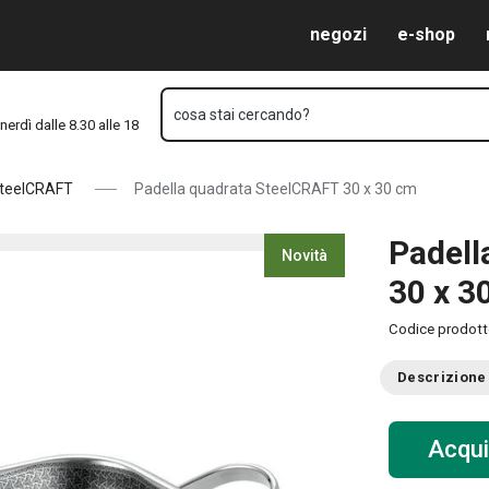
Vai al contenuto principale
Vai alla navigazione
Vai alla ricerca
negozi
e-shop
cosa stai cercando?
nerdì dalle 8.30 alle 18
teelCRAFT
Padella quadrata SteelCRAFT 30 x 30 cm
Padell
Novità
30 x 3
Codice prodot
Descrizione
Acqui