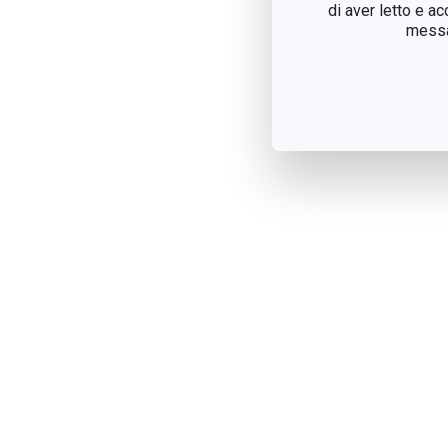
di aver letto e a
messag