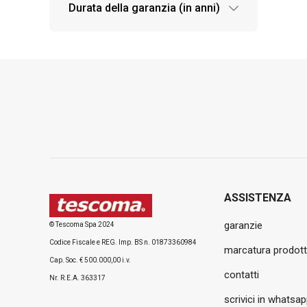
Durata della garanzia (in anni)
ASSISTENZA
garanzie
© Tescoma Spa 2024
Codice Fiscale e REG. Imp. BS n. 01873360984
marcatura prodott
Cap. Soc. € 500.000,00 i.v.
contatti
Nr. R.E.A. 363317
scrivici in whatsa