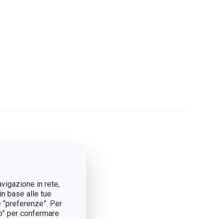
avigazione in rete,
in base alle tue
e “preferenze”. Per
tto” per confermare