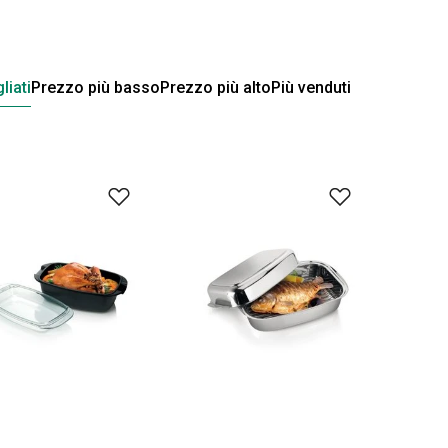
liati
Prezzo più basso
Prezzo più alto
Più venduti