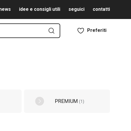
news
idee e consigli utili
seguici
contatti
Preferiti
PREMIUM
(
1
)