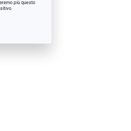
treremo più questo
itivo.