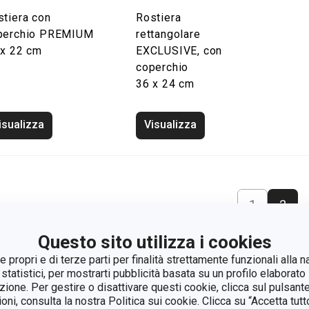
stiera con
Rostiera
perchio PREMIUM
rettangolare
 x 22 cm
EXCLUSIVE, con
coperchio
36 x 24 cm
isualizza
Visualizza
1
2
Questo sito utilizza i cookies
 propri e di terze parti per finalità strettamente funzionali alla n
 statistici, per mostrarti pubblicità basata su un profilo elaborato 
azione. Per gestire o disattivare questi cookie, clicca sul pulsant
ioni, consulta la nostra Politica sui cookie. Clicca su “Accetta tu