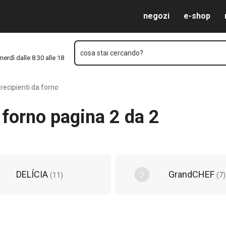
Vai al contenuto principale
Vai alla navigazione
Vai alla ricerca
negozi
e-shop
cosa stai cercando?
nerdì dalle 8.30 alle 18
 recipienti da forno
a forno pagina 2 da 2
DELÍCIA
GrandCHEF
(
11
)
(
7
)