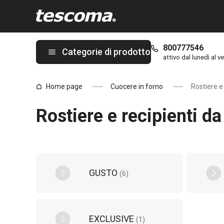
Ti trovi sulla pagina Rostiere e recipienti da forno pagina 2 da 2
800777546
Categorie di prodotto
attivo dal lunedì al ve
Home page
Cuocere in forno
Rostiere e
Rostiere e recipienti d
GUSTO
(
6
)
EXCLUSIVE
(
1
)