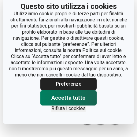
Questo sito utilizza i cookies
Utilizziamo cookie propri e di terze parti per finalità
strettamente funzionali alla navigazione in rete, nonché
per fini statistici, per mostrarti pubblicità basata su un
Sac à poche DELÍCIA
Sac à poche doppia
profilo elaborato in base alle tue abitudini di
35 cm, elastica
DELÍCIA 35 cm, elastica
navigazione. Per gestire o disattivare questi cookie,
clicca sul pulsante “preferenze”. Per ulteriori
informazioni, consulta la nostra Politica sui cookie.
Visualizza
Visualizza
Clicca su “Accetta tutto” per confermare di aver letto e
accettato le informazioni esposte. Una volta accettate,
non ti mostreremo più questo messaggio per un anno, a
meno che non cancelli i cookie dal tuo dispositivo.
Preferenze
Accetta tutto
Rifiuta i cookies