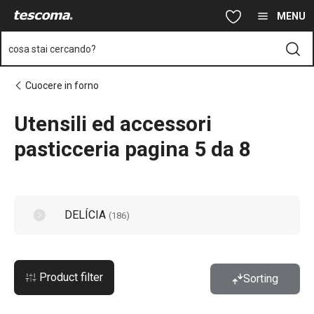
Ti trovi sulla pagina Utensili ed accessori pasticceria pagina 5 d
Vai al contenuto principale
Vai alla navigazione
Vai alla ricerca
MENU
cosa stai cercando?
Cuocere in forno
Utensili ed accessori
pasticceria pagina 5 da 8
DELÍCIA
(
186
)
Product filter
Sorting