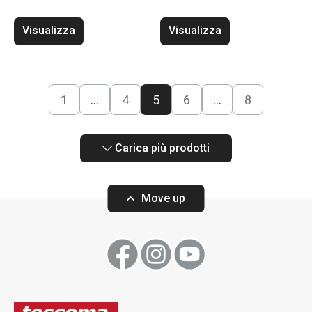
Visualizza
Visualizza
1
…
4
5
6
…
8
Carica più prodotti
Move up