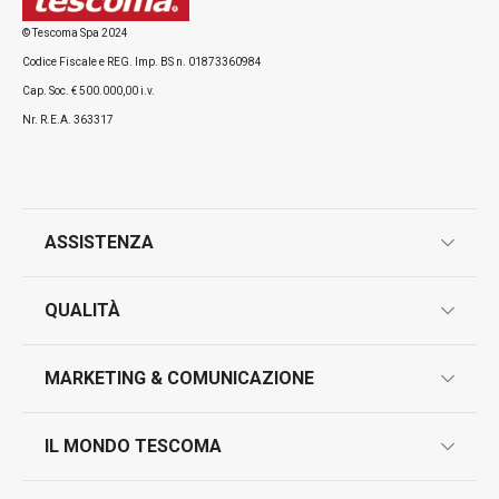
© Tescoma Spa 2024
Codice Fiscale e REG. Imp. BS n. 01873360984
Cap. Soc. € 500.000,00 i.v.
Nr. R.E.A. 363317
ASSISTENZA
garanzie
QUALITÀ
marcatura prodotti
design
MARKETING & COMUNICAZIONE
contatti
controllo qualità
scrivici in whatsapp
il nuovo catalogo al consumatore 2026
IL MONDO TESCOMA
test sui prodotti
myTescoma
certificazioni