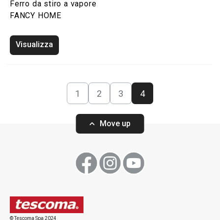
Ferro da stiro a vapore
FANCY HOME
Visualizza
1
2
3
4
Move up
© Tescoma Spa 2024