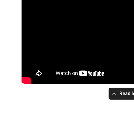
Read l