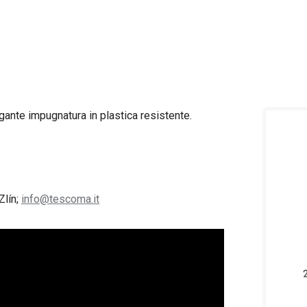
egante impugnatura in plastica resistente.
Zlín;
info@tescoma.it