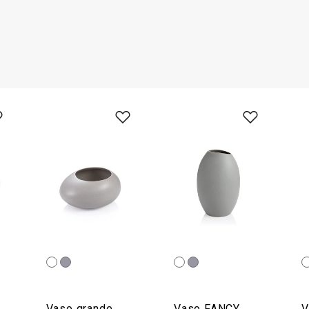
Vaso grande
Vaso FANCY
V