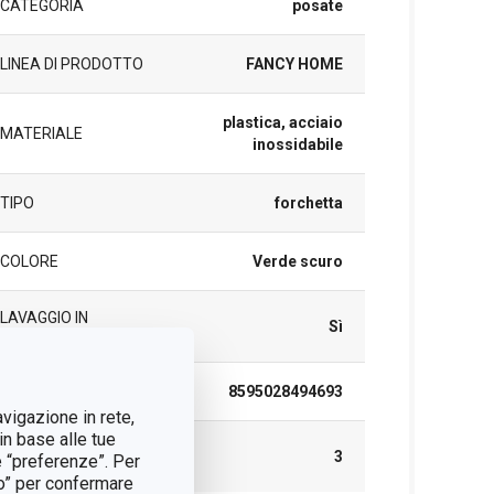
CATEGORIA
posate
LINEA DI PRODOTTO
FANCY HOME
plastica, acciaio
MATERIALE
inossidabile
TIPO
forchetta
COLORE
Verde scuro
LAVAGGIO IN
Sì
LAVASTOVIGLIE
EAN
8595028494693
avigazione in rete,
in base alle tue
DURATA DELLA
3
e “preferenze”. Per
GARANZIA (IN ANNI)
tto” per confermare