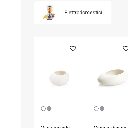
Elettrodomestici
Vaso piccolo
Vaso ov.basso