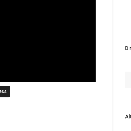
Di
ess
Al