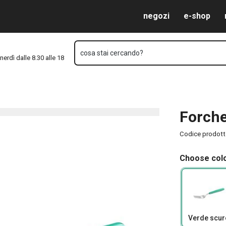
Vai al contenuto principale
Vai alla navigazione
Vai alla ricerca
negozi
e-shop
cosa stai cercando?
nerdì dalle 8.30 alle 18
Forch
Codice prodot
Choose colo
Verde scur