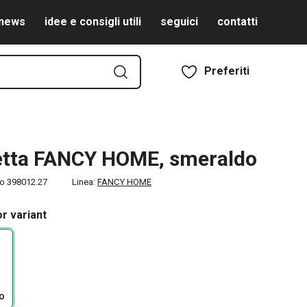
news
idee e consigli utili
seguici
contatti
Preferiti
etta FANCY HOME, smeraldo
to
398012.27
Linea:
FANCY HOME
r variant
o