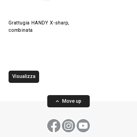
Grattugia HANDY X-sharp,
combinata
Utensile per gnocchi e spätzle
Tritatutto rotan
HANDY
Visualizza
Move up
Visualizza
Visualizza