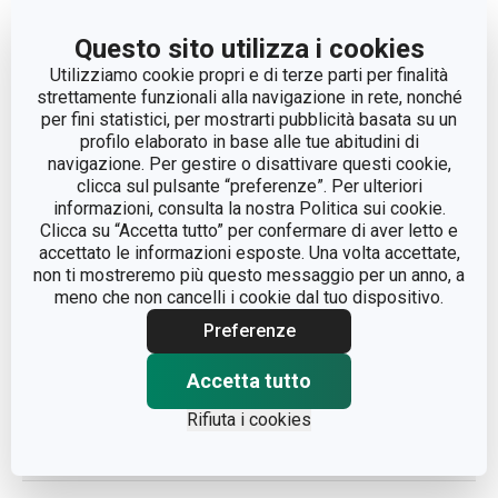
Questo sito utilizza i cookies
Altri parametri
Utilizziamo cookie propri e di terze parti per finalità
strettamente funzionali alla navigazione in rete, nonché
per fini statistici, per mostrarti pubblicità basata su un
CATEGORIA
utensili da cucina
profilo elaborato in base alle tue abitudini di
navigazione. Per gestire o disattivare questi cookie,
LINEA DI PRODOTTO
HANDY
clicca sul pulsante “preferenze”. Per ulteriori
informazioni, consulta la nostra Politica sui cookie.
Clicca su “Accetta tutto” per confermare di aver letto e
plastica, acciaio
MATERIALE
accettato le informazioni esposte. Una volta accettate,
inossidabile
non ti mostreremo più questo messaggio per un anno, a
meno che non cancelli i cookie dal tuo dispositivo.
TIPO
grattugia
Preferenze
Accetta tutto
COLORE
Bianco
Rifiuta i cookies
LAVAGGIO IN
Sì
LAVASTOVIGLIE