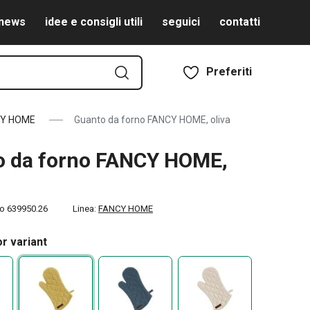
news
idee e consigli utili
seguici
contatti
Preferiti
Y HOME
Guanto da forno FANCY HOME, oliva
o da forno FANCY HOME,
to
639950.26
Linea:
FANCY HOME
r variant