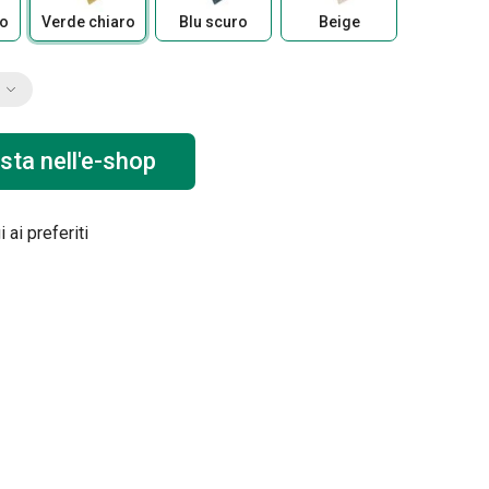
ro
Verde chiaro
Blu scuro
Beige
sta nell'e-shop
 ai preferiti