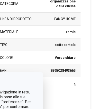
organizzazione
CATEGORIA
della cucina
LINEA DI PRODOTTO
FANCY HOME
MATERIALE
ramia
TIPO
sottopentola
COLORE
Verde chiaro
EAN
8595028493665
DURATA DELLA
3
GARANZIA (IN ANNI)
avigazione in rete,
in base alle tue
e “preferenze”. Per
cchetto
tto” per confermare