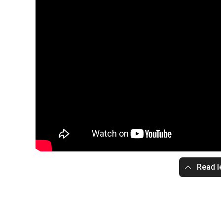
Read l