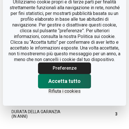
Utilizziamo cookie propri e di terze parti per finalità
strettamente funzionali alla navigazione in rete, nonché
per fini statistici, per mostrarti pubblicità basata su un
organizzazione della
CATEGORIA
profilo elaborato in base alle tue abitudini di
cucina
navigazione. Per gestire o disattivare questi cookie,
clicca sul pulsante “preferenze”. Per ulteriori
LINEA DI PRODOTTO
GrandCHEF
informazioni, consulta la nostra Politica sui cookie.
Clicca su “Accetta tutto” per confermare di aver letto e
accettato le informazioni esposte. Una volta accettate,
MATERIALE
cotone
non ti mostreremo più questo messaggio per un anno, a
meno che non cancelli i cookie dal tuo dispositivo.
TIPO
sottopentola
Preferenze
Accetta tutto
COLORE
Rosso
Rifiuta i cookies
EAN
8595028489439
DURATA DELLA GARANZIA
3
(IN ANNI)