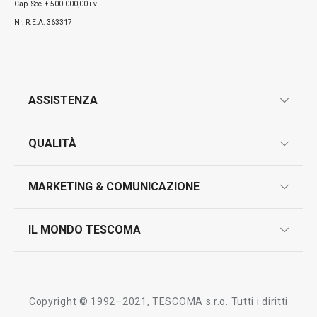
Cap. Soc. € 500.000,00 i.v.
Nr. R.E.A. 363317
ASSISTENZA
Visualizza
Visualizza
garanzie
QUALITÀ
marcatura prodotti
Tutti i prodotti della linea GrandCHEF
design
MARKETING & COMUNICAZIONE
contatti
controllo qualità
scrivici in whatsapp
il nuovo catalogo al consumatore 2026
IL MONDO TESCOMA
test sui prodotti
myTescoma
certificazioni
azienda
storia
Copyright © 1992–2021, TESCOMA s.r.o. Tutti i diritti