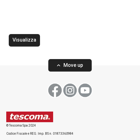
Cucinare
Bevande
Visualizza
Move up
© Tescoma Spa 2024
Utensile per gnocchi e spätzle
Tritatutto senza 
Codice Fiscale e REG. Imp. BS n. 01873360984
GrandCHEF