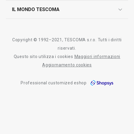
scrivici in whatsapp
il nuovo catalogo al consumatore 2026
IL MONDO TESCOMA
test sui prodotti
myTescoma
certificazioni
azienda
storia
Copyright © 1992–2021, TESCOMA s.r.o. Tutti i diritti
persone
riservati.
Questo sito utilizza i cookies
Maggiori informazioni
Tescoma nel mondo
Aggiornamento cookies
fiere
Professional customized eshop
informativa whistleblowing
segnalazioni whistleblowing