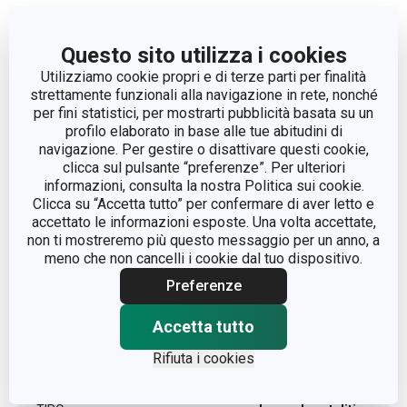
VOLUME (L)
0.3
Questo sito utilizza i cookies
Utilizziamo cookie propri e di terze parti per finalità
LUNGHEZZA (CM)
7.5
strettamente funzionali alla navigazione in rete, nonché
per fini statistici, per mostrarti pubblicità basata su un
profilo elaborato in base alle tue abitudini di
DIAMETRO (CM)
14
navigazione. Per gestire o disattivare questi cookie,
clicca sul pulsante “preferenze”. Per ulteriori
informazioni, consulta la nostra Politica sui cookie.
Altri parametri
Clicca su “Accetta tutto” per confermare di aver letto e
accettato le informazioni esposte. Una volta accettate,
non ti mostreremo più questo messaggio per un anno, a
CATEGORIA
purificazione
meno che non cancelli i cookie dal tuo dispositivo.
Preferenze
LINEA DI PRODOTTO
FANCY HOME
Accetta tutto
metallo, vetro,
MATERIALE
Rifiuta i cookies
bruciatore catalitico