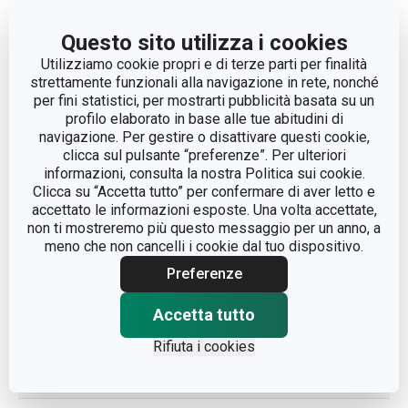
Questo sito utilizza i cookies
Altri parametri
Utilizziamo cookie propri e di terze parti per finalità
strettamente funzionali alla navigazione in rete, nonché
CATEGORIA
condimento
per fini statistici, per mostrarti pubblicità basata su un
profilo elaborato in base alle tue abitudini di
navigazione. Per gestire o disattivare questi cookie,
FANCY HOME
LINEA DI PRODOTTO
clicca sul pulsante “preferenze”. Per ulteriori
Stones
informazioni, consulta la nostra Politica sui cookie.
Clicca su “Accetta tutto” per confermare di aver letto e
accettato le informazioni esposte. Una volta accettate,
MATERIALE
ceramica
non ti mostreremo più questo messaggio per un anno, a
meno che non cancelli i cookie dal tuo dispositivo.
lattiera/porta
TIPO
Preferenze
miele
Accetta tutto
COLORE
Grigio
Rifiuta i cookies
LAVAGGIO IN LAVASTOVIGLIE
No