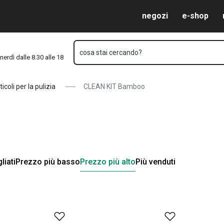
Vai al contenuto principale
Vai alla navigazione
Vai alla ricerca
negozi
e-shop
cosa stai cercando?
nerdì dalle 8.30 alle 18
ticoli per la pulizia
CLEAN KIT Bamboo
liati
Prezzo più basso
Prezzo più alto
Più venduti