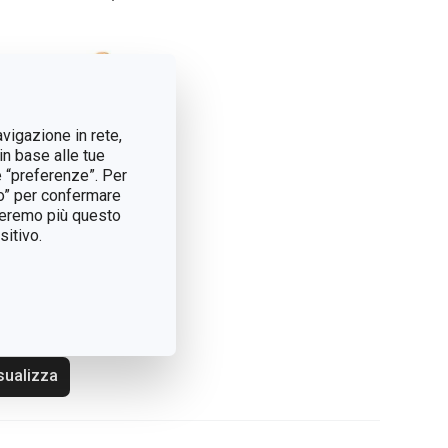
avigazione in rete,
in base alle tue
e “preferenze”. Per
tto” per confermare
treremo più questo
itivo.
givetro CLEAN
 Bamboo
sualizza