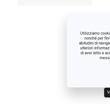
Utilizziamo cookie
nonché per fini
abitudini di navig
ulteriori informaz
di aver letto e a
messag
Sp
KI
V