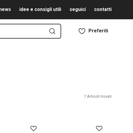
news
idee e consigli utili
seguici
contatti
Preferiti
7
Articoli trovati