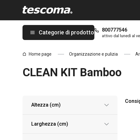
Ti trovi sulla pagina CLEAN KIT Bamboo
800777546
Categorie di prodotto
attivo dal lunedì al ve
Home page
Organizzazione e pulizia
Ar
CLEAN KIT Bamboo
Consig
Altezza (cm)
Larghezza (cm)