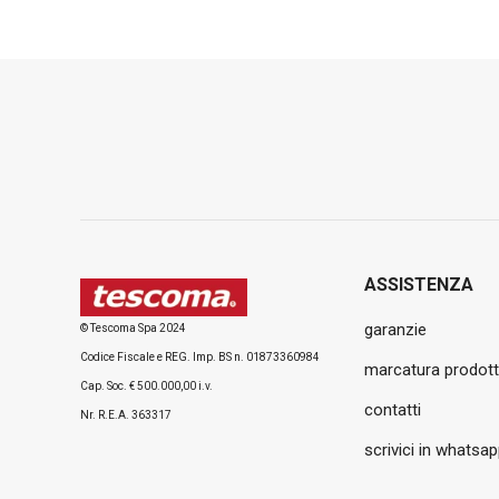
ASSISTENZA
garanzie
© Tescoma Spa 2024
Codice Fiscale e REG. Imp. BS n. 01873360984
marcatura prodott
Cap. Soc. € 500.000,00 i.v.
contatti
Nr. R.E.A. 363317
scrivici in whatsa