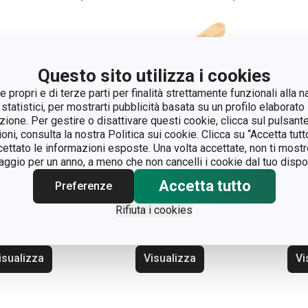
Questo sito utilizza i cookies
 propri e di terze parti per finalità strettamente funzionali alla n
 statistici, per mostrarti pubblicità basata su un profilo elaborato 
azione. Per gestire o disattivare questi cookie, clicca sul pulsant
ioni, consulta la nostra Politica sui cookie. Clicca su “Accetta tu
ccettato le informazioni esposte. Una volta accettate, non ti mos
gio per un anno, a meno che non cancelli i cookie dal tuo dispos
Accetta tutto
azzola CLEAN
Spazzola con
Ter
Preferenze
T Bamboo
impugnatura CLEAN
KIT
Rifiuta i cookies
KIT Bamboo
isualizza
Visualizza
Vi